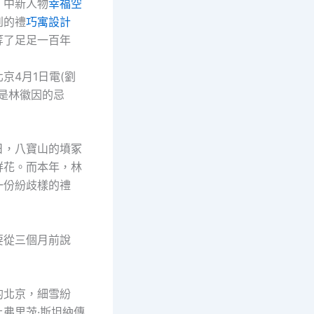
：中新人物
幸福空
到的禮
巧寓設計
等了足足一百年
京4月1日電(劉
，是林徽因的忌
日，八寶山的墳冢
鮮花。而本年，林
一份紛歧樣的禮
要從三個月前說
的北京，細雪紛
弗里茨·斯坦納傳