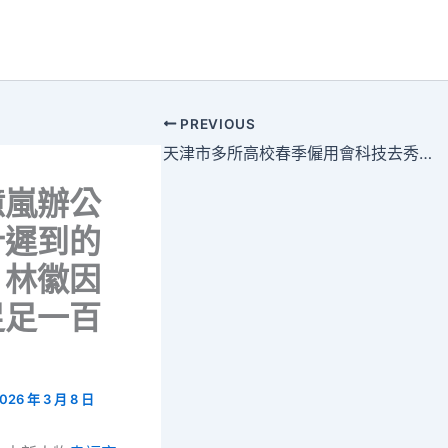
PREVIOUS
天津市多所高校春季僱用會科技去秀傳醫院巡檢感滿滿
億嵐辦公
計遲到的
，林徽因
足足一百
026 年 3 月 8 日