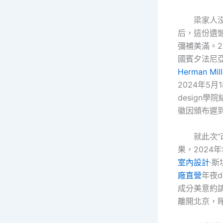
梁家人
后，這份遺
彌補美滿。2
國賓夕法尼
Herman Mill
2024年5
design
徽因頒布遲
就此次“
果，2024
室內設計
·
廠直營
年夜d
成分美意約
離開北京，