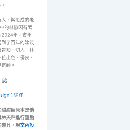
生。
詩人、梁思成的老
眼中的林徽因有著
2024年，賓年
遲到了百年的建筑
禮告知一切人：林
一位出色、優良、
建筑師。
sign：徐洋
些甜甜圈原本是他
與林天秤進行甜點
的道具，現
室內設