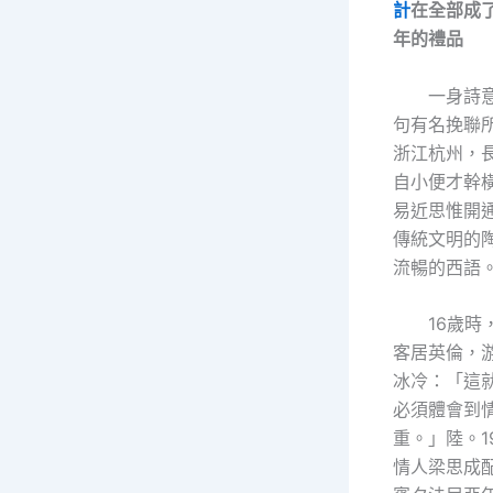
計
在全部成
年的禮品
一身詩
句有名挽聯
浙江杭州，
自小便才幹
易近思惟開
傳統文明的
流暢的西語
16歲時
客居英倫，
冰冷：「這
必須體會到
重。」陸。1
情人梁思成