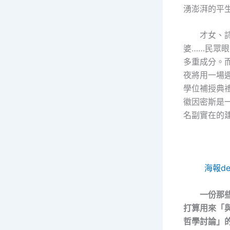
湧澎湃的平
才女、
婆……民眾
多重成分。而
夜將用一場
學位補授典
徽因密斯是
名副實在的
海報de
一份那
打算用來「
哲學討論」