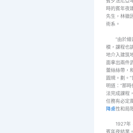
賓夕法尼亞
時的賓年夜
先生，林徽
術系。
“由於
模，課程也
地介入建筑
面拿出兩件
蕾絲絲帶，
圓規。劃。
明道：“那
法完成課程，
任務有必定
降桌
性和局
1927
賓年夜結業