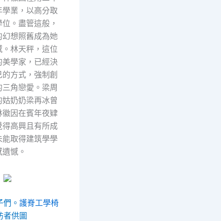
年學業，以高分取
學位。盡管這般，
的幻想照舊成為她
憾。林天秤，這位
的美學家，已經決
己的方式，強制創
的三角戀愛。梁周
的姑奶奶梁再冰曾
林徽因在賓年夜肄
覺得高興且有所成
未能取得建筑學學
感遺憾。
子們。
護脊工學椅
訪者供圖