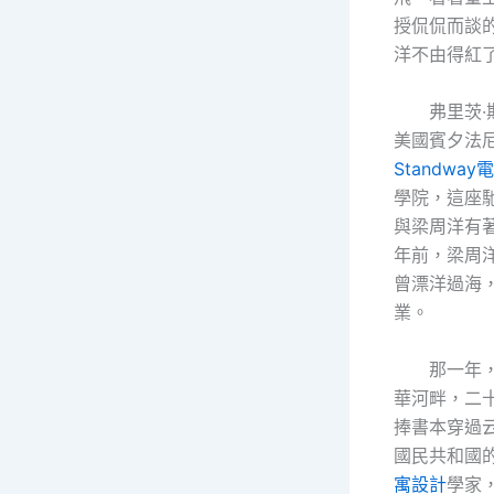
授侃侃而談
洋不由得紅
弗里茨
美國賓夕法
Standwa
學院，這座
與梁周洋有
年前，梁周
曾漂洋過海
業。
那一年
華河畔，二
捧書本穿過
國民共和國
寓設計
學家