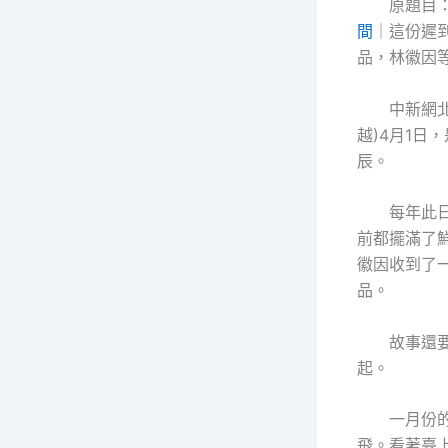
原題目
間
｜這份遲
品，林徽因
中新網北
越)4月1日
辰。
每年此
前都擺滿了
徽因收到了
品。
故事還
起。
一月份
飛。看著臺上