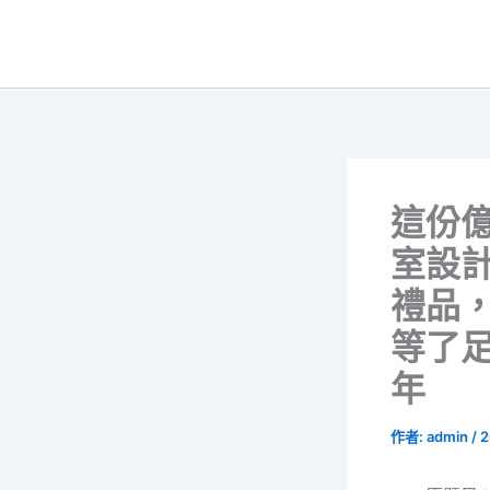
跳
至
主
要
內
容
這份
室設
禮品
等了
年
作者:
admin
/
2