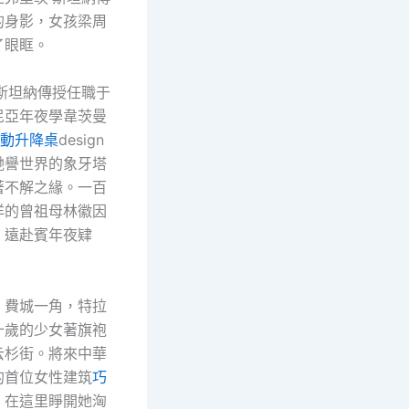
的身影，女孩梁周
了眼眶。
·斯坦納傳授任職于
尼亞年夜學韋茨曼
y電動升降桌
design
馳譽世界的象牙塔
著不解之緣。一百
洋的曾祖母林徽因
，遠赴賓年夜肄
，費城一角，特拉
十歲的少女著旗袍
云杉街。將來中華
的首位女性建筑
巧
，在這里睜開她洶