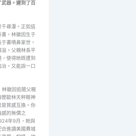
了武器。遲到了百
意千尋瀑。正如這
所書，林徽因生于
長于書噴鼻家世，
橫溢。父親林長平
通，使得她既遭到
陶冶，又能說一口
。
，林徽因追隨父親
游歷歐林天秤眼神
就是質感互換。你
情感的無價之
924年9月，她與
配合進讀美國費城