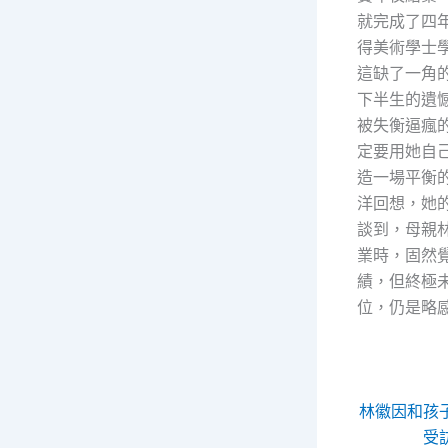
就完成了四
得美術學士
這缺了一角
下半生的遺
被失衡逼瘋
定要用她自
造一場平衡
洋回想，她
談到，母親
業時，固然
績，但終極
位，仍是略
林徽因和孩
受