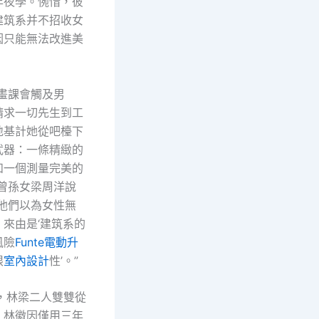
年夜學。惋惜，彼
建筑系并不招收女
因只能無法改進美
繪畫課會觸及男
請求一切先生到工
地基計她從吧檯下
武器：一條精緻的
和一個測量完美的
”曾孫女梁周洋說
時他們以為女性無
來由是‘建筑系的
風險
Funte電動升
限
室內設計
性’。”
年，林梁二人雙雙從
。林徽因僅用三年