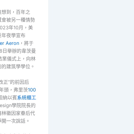
沒想到，百年之
憾會被另一種情勢
023年10月，美
亞年夜學宣布
er Aeron
，將于
月18日舉辦的韋茨曼
學院結業儀式上，向林
到的建筑學學位。
改正”的前因后
年年頭，弗里茨
100
斯坦納以賓
系統櫃工
esign學院院長的
請林徽因家眷后代
睜開一次說話。