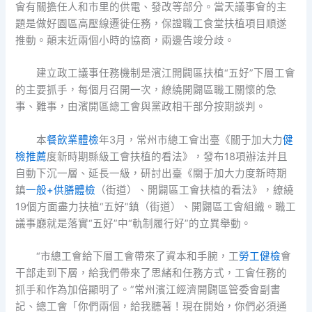
會有關擔任人和市里的供電、發改等部分。當天議事會的主
題是做好園區高壓線遷徙任務，保證職工食堂扶植項目順遂
推動。顛末近兩個小時的協商，兩邊告竣分歧。
建立政工議事任務機制是濱江開闢區扶植“五好”下層工會
的主要抓手，每個月召開一次，繚繞開闢區職工關懷的急
事、難事，由濱開區總工會與黨政相干部分按期談判。
本
餐飲業體檢
年3月，常州市總工會出臺《關于加大力
健
檢推薦
度新時期縣級工會扶植的看法》，發布18項辦法并且
自動下沉一層、延長一級，研討出臺《關于加大力度新時期
鎮
一般+供膳體檢
（街道）、開闢區工會扶植的看法》，繚繞
19個方面盡力扶植“五好”鎮（街道）、開闢區工會組織。職工
議事廳就是落實“五好”中“軌制履行好”的立異舉動。
“市總工會給下層工會帶來了資本和手腕，工
勞工健檢
會
干部走到下層，給我們帶來了思緒和任務方式，工會任務的
抓手和作為加倍顯明了。”常州濱江經濟開闢區管委會副書
記、總工會「你們兩個，給我聽著！現在開始，你們必須通