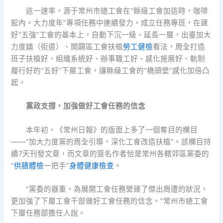
這一速率，源于常州市總工會在“縣級工會加這時，咖啡
館內。大力度年”專項任務中連續發力，成立任務專班，在建
好“五強”工會的基本上，自動下沉一級、延長一層，出臺加大
力度鎮（街道）、開闢區工會扶植
勞工健檢
看法，周全打造
班子扶植好、組織系統好、辦事職工好、感化施展好、軌制
履行好的“五好”下層工會，讓縣級工會的“橋頭堡”感化加倍凸
起。
黨政支撐，加強做好工會任務的信念
本年初，《常州日報》的版面上多了一個奪目的欄目
——“加大力度黨的周全引導，深化工會改造扶植”。該欄目持
續7天刊發文章，而文章的簽名作者恰是常州各轄郊區黨委的
“
供膳體檢
一把手”
身體健康檢查
。
“黨委的器重，為展開工會任務營建了傑出周遭的狀況，
更加強了下層工會干部做好工會任務的信念。”常州市總工會
下層任務部擔任人說。