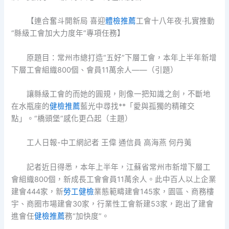
【連合奮斗開新局 喜迎
體檢推薦
工會十八年夜·扎實推動
“縣級工會加大力度年”專項任務】
原題目：常州市總打造“五好”下層工會，本年上半年新增
下層工會組織800個、會員11萬余人——（引題）
讓縣級工會的而她的圓規，則像一把知識之劍，不斷地
在水瓶座的
健檢推薦
藍光中尋找**「愛與孤獨的精確交
點」。“橋頭堡”感化更凸起（主題）
工人日報-中工網記者 王偉 通信員 高海燕 何丹荑
記者近日得悉，本年上半年，江蘇省常州市新增下層工
會組織800個，新成長工會會員11萬余人。此中百人以上企業
建會444家，新
勞工健檢
業態範疇建會145家，園區、商務樓
宇、商圈市場建會30家，行業性工會新建53家，跑出了建會
進會任
健檢推薦
務“加快度”。