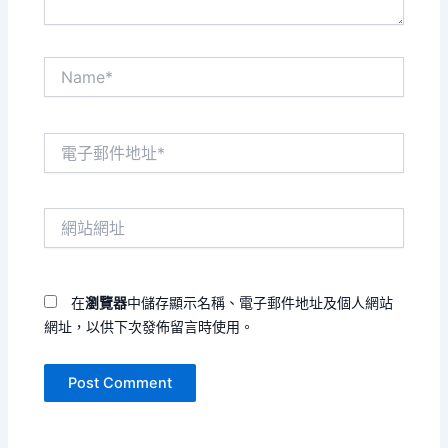
Name*
電
子
郵
件
網
地
站
址
網
*
址
在
瀏覽器
中儲存顯示名稱、電子郵件地址及個人網站
網址，以供下次發佈留言時使用。