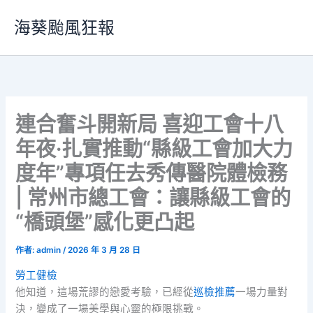
跳
海葵颱風狂報
至
主
要
內
容
連合奮斗開新局 喜迎工會十八
年夜·扎實推動“縣級工會加大力
度年”專項任去秀傳醫院體檢務
| 常州市總工會：讓縣級工會的
“橋頭堡”感化更凸起
作者:
admin
/
2026 年 3 月 28 日
勞工健檢
他知道，這場荒謬的戀愛考驗，已經從
巡檢推薦
一場力量對
決，變成了一場美學與心靈的極限挑戰。