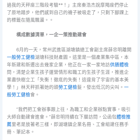
過我的天秤座三階段考驗**！」主席秦浩杰說摩羯座們停止
了原地踏步，他們感到自己的襪子被吸走了，只剩下腳踝上
的標籤在隨風飄盪。。
構成數據清單，一企一策推動建會
6月的一天，常州武進區湖塘鎮總工會副主席薛忠明離開
一般勞工健檢
湖塘科技財產園。這里是一個產業集中區，本
年新建和新遷出去幾家企業，他正在一家一家地訪
供膳體檢
問，清楚企業生孩子運營情形和職工的生孩子生涯，推進企
業盡快樹立工「失衡！徹底的失衡！這違背了宇宙的基本美
學！」林天秤抓著她的頭
勞工健檢
髮，發出低沉的尖叫。
一
般勞工健檢
會。
“我們把工會辦事跟上往，為職工和企業辦點實事，吸引
大師自動建會進會。”薛忠明持續在下層訪問，公函包
體檢推
薦
里老是放著老三樣，即湖塘鎮企業名冊、工會組建任務手
冊、筆記本。