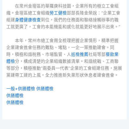
在常州金壇區的華羅庚科技園，企業所有的樹立工會組
織。金壇區總工會組織
勞工健檢
部部長陸金榮說：“企業工會
組建
身體健康檢查
到位，我們的任務面和聯絡接觸辦事的職
工就更廣了，工會的本能機能和感化就能更好地展示出來。”
本年，常州市總工會周全梳理把握企業情形，精準把握
企業建會進會任務的難點、堵點，一企一策推動建會。同
時，積極和諧稅務、市場監管、人
巡檢推薦
社局等部
餐飲業
體檢
分，構成清楚的企業組織數據清單。和諧統戰、工商聯
等部分，積極推動“兩委員一代表”企業的工會組建任務，施展
黨建帶工建的上風，全力推進新失業形狀休息者建會進會。
一般+供膳體檢
供膳體檢
供膳體檢
供膳體檢