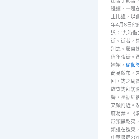
出書了此書
邊讀，一邊
止比證，以此
年4月8日
道：“九時
街。街者，
別之。蒙自
值年夜街。
褶裙，
瑜伽
商易藍布，
回，詢之周
族查詢拜訪
髻，長裾細
又頗附近。
麻葛葉。《
形類黑乾夷
鎮雄在迆東
中華書局201