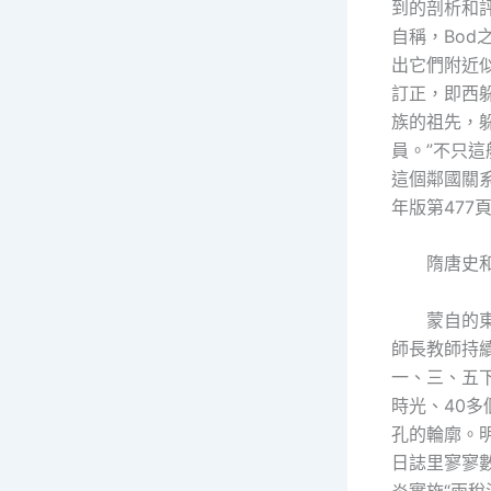
到的剖析和評
自稱，Bo
出它們附近似
訂正，即西
族的祖先，
員。”不只
這個鄰國關系
年版第477
隋唐史和
蒙自的
師長教師持
一、三、五
時光、40
孔的輪廓。
日誌里寥寥
炎實施“兩