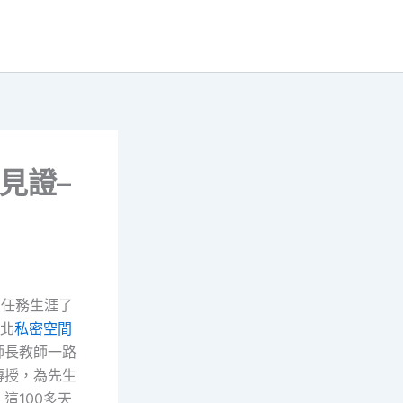
見證–
自任務生涯了
任北
私密空間
師長教師一路
傳授，為先生
這100多天