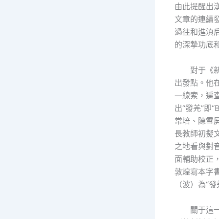
由此提醒出
文章的連續
過往和進滇
的深摯功底
對于《
出發點。他在
一線索，遍查
出“發羌”即
常培、陳雪
長教師初擬
之地看與對
面輔助校正
敦煌寫本字書以
（波）為“
關于這