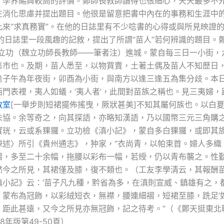
，學界賜與較高的評價。鄭師長教師讀得也很細心，天天最多不
在消化思慮并提出題目。他很是留意把書中內在的事務和生涯中
來“求真務實”。在他的日誌里有不少唸書的心得或與所見映證的記
他的日誌里一段風趣的記敘，提出了所謂“苗人”若何辨識的題目。
偕立功（魏立功師長教師——筆者注）進城。蒙自每三日一小街，
集市也。及期，苗人悉至，以物買賣，土著土偶及苗人不知歷日
逢子午為年夜街，卯酉為小街，與南方以逢三逢五為集分歧。本
西門表裡，夷人如蟻，‘夷人者’，此間對苗族之稱也。見三夷婦，
教室
[一舉步則短裙擺佈搖曳，厥狀甚美]不知其屬何族也。以白
未協。余等奇之，向其探語，亦略知漢語，乃以國幣三元三角購
寶珖，云或系猓玀。立功檢《滇小記》，蒙自多白猓玀，或即其
陳述〉所引《貴州通志》，狆家，‘’衣尚青，以帕束首。婦人多織
褶，多至二十余幅，拖腰以彩布一幅，若綬，仍以青布襲之。性
然今之所見，其裙僅及膝，復不類也。（工友李學清云，其報酬
滇小記》云：‘苗子凡九種，黔省為多，在滇則宣威、鎮雄有之，
，蒙布為冠飾，以彩絨短衣，無襟，腰連細褶，短裙至膝，跣足’
，距此甚遠，又今之所見亦無冠飾，記之待考。”（《鄭天挺東北
8年版第49-50頁）