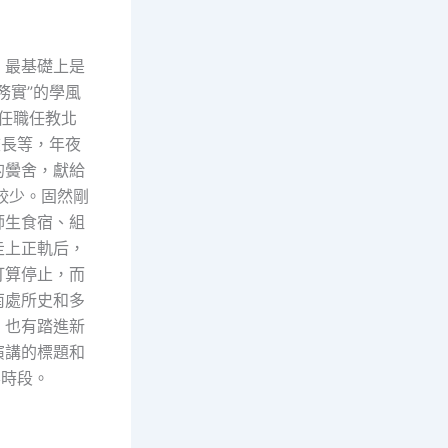
，最基礎上是
務實”的學風
初任職任教北
校長等，年夜
的黌舍，獻給
對較少。固然剛
師生食宿、組
走上正軌后，
打算停止，而
南處所史和多
，也有踏進新
演講的標題和
要時段。