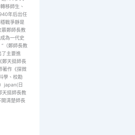
地轉移師生、
40年后出任
平穩戰爭靜是
欽慕鄭師長教
能成為一代史
“（鄭師長教
出了主要進
《鄭天挺師長
師著作《探微
料學、校勘
apan(日
鄭天挺師長教
不開清楚師長