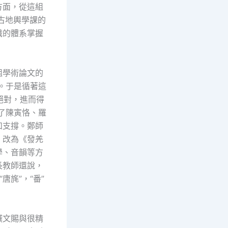
方面，從這組
古地輿學課的
識的體系掌握
組學術論文的
音。于是循著這
可絕對，進而得
得了陳寅恪、羅
和支撐。鄭師
，改為《發羌
學、音韻等方
長教師還說，
唐旄”，“番”
撰文賜與很精