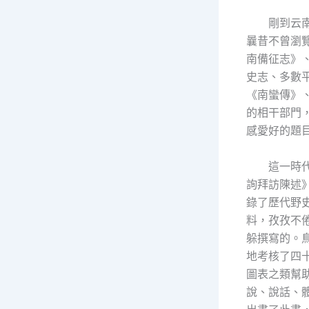
剛到云
曩昔不曾瀏
南備征志》
史志、多數
《南蠻傳》
的相干部門
感愛好的題
這一時
詢拜訪陳述
錄了歷代野
料，孜孜不倦
躲撰寫的。
地考核了四
圖表之類幫
說、說話、