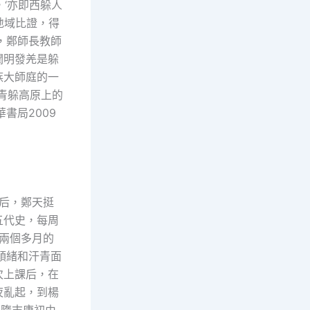
，‘亦即西躲人
地域比證，得
，鄭師長教師
闡明發羌是躲
族大師庭的一
青躲高原上的
書局2009
學后，鄭天挺
五代史，每周
兩個多月的
頭緒和汗青面
次上課后，在
夜亂起，到楊
，隋末唐初由