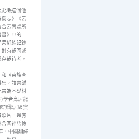
北史地這個他
虞衡志》《云
包含云南處所
唐書》中的
平易近族記錄
，對有疑問或
或存疑待考。
》和《苗族查
料集，該書編
此書為基礎材
本)學者鳥居龍
依族聚居區實
貴照片，還有
包含其神話傳
年，中國翻譯