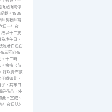
外十數頁，一
的所見所聞停
載。1938
鄭師長教師寫
六日一年夜
，故以十二支
日為庚午日，
跣足著白色百
夏布三匹向布
之。十二時
族。余檢〈苗
，好以青布蒙
勤于織如此，
苗子，其布曰
都是花苗，外
如此。宣威、
聯年夜日誌》