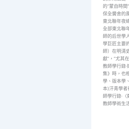
的“蒙自時間
保全黌舍的
東北聯年夜
全部東北聯
師的后世學
學巨匠主要
師）在明清
獻”，“尤
教師學行錄·
集》時，也
學、版本學、
本)汗青學
師學行錄·
教師學術生