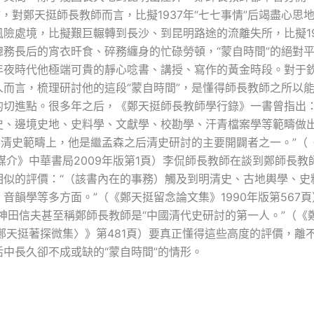
”，對鄭天挺師長教師而言，比擬1937年“七七事情”后竭盡心思
風險處境，比擬艱巨輾轉到長沙、到昆明路途的流離失所，比擬19
總務長后的宵衣旰食、碎務纏身的忙碌勞頓，“蒙自時間”的絕對
年夜時代他極端可貴的靜心唸書、講授、寫作的黃金時段。對于
人而言，梳理研討他的這段“蒙自時間”，是懂得師長教師之所以
的切進點。很多年之后，《鄭天挺師長教師學行錄》一書曾指出：
史、邊境史地、史料學、文獻學、校勘學、汗青檔案學等範疇做
其在清史範疇上，他是繼孟森之后清史研討的主要開闢者之一。”（
媒介》中華書局2009年版第1頁）李侃師長教師在談到鄭師長教
相似的評價：“（該書內在的事務）觸及到明清史、古地輿學、史
音韻學等多方面。”（《鄭天挺留念論文集》1990年版第567頁）j
者神田信夫甚至稱鄭師長教師是“中國清代史研討的第一人。”（《
〈鄭天挺著探微集〉》第481頁）要真正懂得這些高度的評價，離
活中長久卻不成或缺的“蒙自時間”的情形。