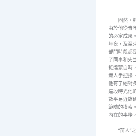
固然，
由於他從青
的必定成果
年夜，及至
部門時段都
了同事和先生
抵達蒙自時
織人手迎接
他有了絕對
這段時光他
數平易近族
範疇的摸索
內在的事務
“苗人”