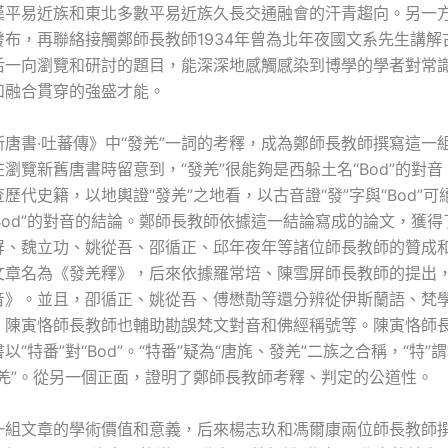
漢平易近族和東北多數平易近族久長交通融會的汗青趨向。另一
發布，再聯絡接觸鄭師長教師1934年曾為北年夜國文系先生講解
后一向瀏覽和研討的題目，能深深地感觸感染到博學的學者對常
和融合貫穿的強盛才能。
新唐書·吐蕃傳》中“發羌”一詞的考釋，成為鄭師長教師撰寫這一
瀏覽新舊唐書時留意到，“發羌”很能夠是西躲土名“Bod”的對
歷代史籍，以地輿證“發羌”之地看，以古音證“發”字與“Bod”
“Bod”的對音的結論。鄭師長教師依據這一結論寫成的論文，獲
屏、魏立功、姚從吾、邵循正、邱年夜年等諸位師長教師的贊成
文章名為《發羌釋》，后來依據羅常培、陳雪屏師長教師的提出
音》。並且，卲循正、姚從吾、傅懋勣等還分辨從伊斯蘭語、梵
，陳寅恪師長教師也輔助勘誤梵文對音和佛經稱號等。陳寅恪師
“特番”對“Bod”。“特番”疑為“唐旄、發羌”二族之合稱，“特”謂“
發羌”。從另一個正面，證明了鄭師長教師考釋、判定的公道性。
一組文章的學術價值和意義，后來楊志玖和馮爾康兩位師長教師