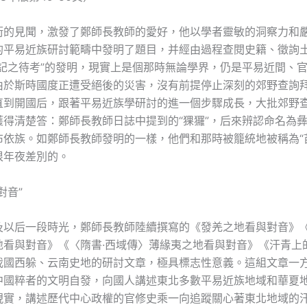
街的見聞，激發了鄭師長教師的愛好，他以學者靈敏的洞察力和
的平易近族研討範疇中發明了題目，并經由過程查閱史籍、徵詢
“記之待考”的發明，現實上是個那時無論學界，仍是平易近間、
由於斯時國度正遭受絕後的災害，沒有前提停止深刻的郊野查詢
直到開國后，跟著平易近族學研討的進一個步驟成長，大批郊野
得清楚答：鄭師長教師日誌中提到的“猓玀”，后來辨認命名為彝
布依族。如鄭師長教師發明的一樣，他們和那時被籠統地被稱為“
很年夜差別的。
對音”
及以后一段時光，鄭師長教師陸續撰寫的《發羌之地看與對音》《
地看與對音》《〈隋書·西域傳〉薄緣夷之地看與對音》《汗青上
我國西躲、云南史地的研討文章，極具標志性意義。這組文章一
中國粹者的文明自發，向國人講述東北多數平易近族地域和華夏
現實，講述歷代中心政權的官修史乘一向追蹤關心著東北地域的