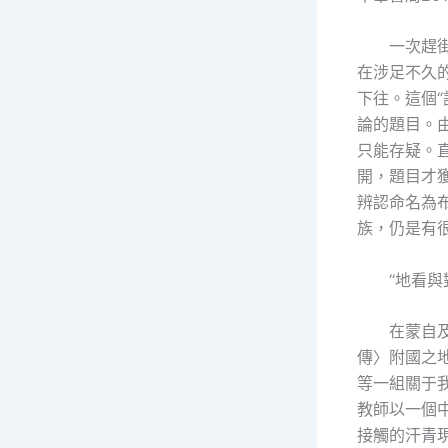
一次趕
在涉足不久
下往。這個
論的題目。
只能存疑。
開，題目才獲
辨認命名為
族，仍是有
“地看與
在蒙自
傳〉附國之
等一組關于
教師以一個
接觸的汗青