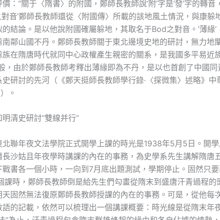
價：“關于〈隋書〉的附國，鄭師長教師說‘附’字是‘發’字的轉音
d之對音’鄭師長教師還從〈附國傳〉所載的該地風土情況，與康躲
的結論。是以他說附國確屬躲地，其取名于Bod之對音。‘薄緣’
躲南鄰山國不丹。鄭師長教師關于東北邊境史地的研討，無力地
躲族在隋唐時代就同中心政權產生親密的關系，是我國多平易近
這般，由於鄭師長教師考釋出薄緣即為不丹，是以也首創了中國同
史研討的先河（《鄭天挺師長教師學行錄·〈探微集〉述略》中華
頁）。
明清史研討“雙線并行”
東北聯年夜文法學院正式開學上課的時光是1938年5月5日。開
續長沙姑且年夜學時講課的內在的事務，為史學系先生講解隋唐
下戰書各一個小時，一向到7月底出題測試，學期停止。固然只要
多個課時，鄭師長教師倒是給先生們勾畫從隋末到盛唐汗青過程的
明天固然無法復原鄭師長教師授課的內在的事務。可是，從他每
數語的記載，依然可以梳理出一個講課概要：時光線是從隋末年
稅法”為止，汗青過程包含隋末群雄蜂起的緣由和各自佔據的情勢