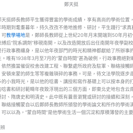
鄭天挺
鄭天挺師長教師平生獲得豐富的學術成績，享有高尚的學術位置
年時期到耄耋暮年，持久孜孜不倦地進修、研討，平生踐行“求真
。可
教學場地
是，鄭師長教師從上世紀20年月末開端到50年月
束縛后“院系調劑”移硯南開，以及改造開放后出任南開年夜學副
是行政事務纏身，是以他年夜部門的時光和精神都獻給了所辦事
。唯有1938年3月至7月的“蒙自時間”甚為破例，行政事務絕
，依然擔當催促校舍改建工程、聯繫處所政府及駐軍、聯絡接觸
、安頓來蒙的師生等等複雜瑣碎的事務。可是，待文法學院逐步
多的小我時光，是以他的唸書、講授和寫作基礎上可以按本身的
的唸書和研討範疇年夜致浮現出的三個方面，即東北史地包含云
研討、隋唐史和明清史。此中既有曩昔瀏覽或研討的接續和深刻
。聯絡接觸蒙自以后鄭師長教師所頒發的學術論文和所作的學術
，可以以為，“蒙自時間”是他學術生活一個沉淀和厚積薄發的主
之辨