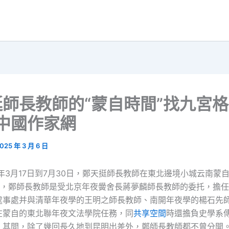
師長教師的“蒙自時間”找九宮格
中國作家網
025 年 3 月 6 日
8年3月17日到7月30日，鄭天挺師長教師在東北邊境小城云南蒙
那時，鄭師長教師是受北京年夜黌舍長蔣夢麟師長教師的委托，擔
處事處并與清華年夜學的王明之師長教師、南開年夜學的楊石先
在蒙自的東北聯年夜文法學院任務，同
共享空間
時還擔負史學系
。其間，除了幾回長久地到昆明出差外，鄭師長教師都不曾分開。