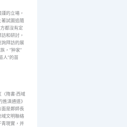
嚴謹的立場，
土著試圖追隨
官方都沒有定
拜訪和研討，
查詢拜訪的展
族，“狆家”
苗人”的苗
〈隋書·西域
的進滇通道》
方面是鄭師長
地域文明聯絡
汗青現實，并