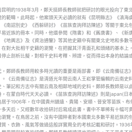
南昆明的1938年3月，鄭天挺師長教師就把研討的眼光投向了東
覽的範疇。此時起，他案頭天天必讀的就有《昆明縣志》《滇海
、《南詔別史》《西躲研討》《苗族查詢拜訪陳述》等關于東北
平易近族的冊本。同時，他還參閱《隋書》和《舊唐書》、《新
、《地輿志》及《資治通鑒》等其他史籍中有關東北史地和多數
，在對大批相干史籍的瀏覽，在把握其汗青面孔和頭緒的基本上
目停止剖析比擬，對相干史料考釋、辨證，從而得出本身的結論
代，鄭師長教師用較多時光讀的重要是兩部書，即《云南備征志
》。《云南備征志》是清道光年間云南人王崧掌管編輯的云南史
史、筆記和方志中有關云南及相鄰地域的史料。鄭師長教師是以
，在蒙自時代天天必讀。《苗族查詢拜訪陳述》則是japan(日
鳥居于1906年，在中國貴州鎮遠、貴陽、安順、晉安等苗族、布
十多天后，又經數年收拾研討后寫成此書。書中不單稀有十幅可
助瀏覽。在鳥居之前，沒有中國粹者對本國東北多數平易近族的
體質、衣飾、風氣等做過這般詳實周全的考核記載和研討。1936