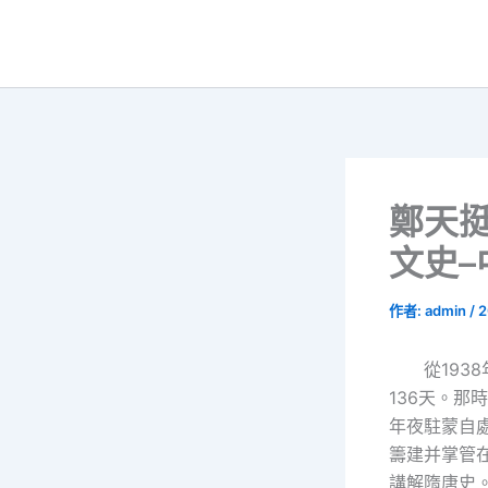
跳
至
主
要
內
容
鄭天挺
文史–
作者:
admin
/
2
從193
136天。
年夜駐蒙自
籌建并掌管
講解隋唐史