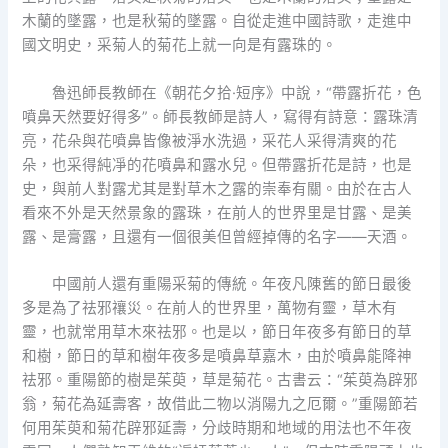
木蘭的墜露，也是秋菊的墜露。自從走進中國詩歌，走進中
國文明史，采菊人的菊花上就一向是有露珠的。
魯迅師長教師在《朝花夕拾·短序》中說，“帶露折花，色
噴鼻天然要好得多”。師長教師是詩人，寫得有詩意：露珠清
亮，花朵與花噴鼻皆像被淨水洗過，采花人采得清爽的花
朵，也采得純凈的花噴鼻和露水兒。但帶露折花是詩，也是
史，與前人對露尤其是對草木之露的崇奉有關。由於在古人
看來不外是天然景象的露珠，在前人的世界里是甘露、是美
露、是膏露，且還有一個很美但曾經掉傳的名字——天酒。
中國前人還有重陽采菊的傳統。年夜凡陳舊的節日最後
多是為了祛邪禳災。在前人的世界里，萬物有靈，草木有
靈，也就常用草木來祛邪。也是以，節日年夜多有節日的草
和樹，節日的草和樹年夜多是噴鼻草嘉木，由於噴鼻能降神
祛邪。重陽節的樹是茱萸，草是菊花。古書云：“茱萸為辟邪
翁，菊花為延壽客，故借此二物以消陽九之厄爾。”重陽節若
何用茱萸和菊花辟邪延壽，分歧時期和地域的用法也不年夜