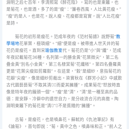
淵明之后七百年，李清照寫《醉花陰》，寫的也是東籬，也
是菊花，也是酒，多了的是“瘦”：“簾卷西風，人比黃花瘦。”
“瘦”的是人，也是花。說人瘦、花瘦都是寫實，說“人比花瘦”
是詩。
菊花的初形是瘦花。范成年夜的《范村菊譜》說野菊“
教
學場地
花單葉，極瑣細”。“細”便是瘦。被帶進人世天井的菊
花仍是瘦花。直到宋
瑜伽教室
代，菊花仍是“小”與“纖”，范成
年夜記載菊花36種，名列第一的勝金黃“花葉微尖”，第二名
疊金黃“別名小金黃”，第三名棣棠菊“花纖秾”，第四名疊羅黃
更是“花葉尖瘦如剪羅縠”。在這里，“縠”是細紗，意指菊花的
花瓣“尖瘦”，像是細紗剪裁出。梁實秋在《群芳小記》中感歎
古代園藝藝菊“不取其清，而愛其臃腫”，成果菊花“怒放時直
像是特年夜的饅頭一個”。“瘦”是“清”，“清”是一種至高的品
德：是安靜、冷僻中的遺世自力，是分歧流合污的高傲。陶
淵明東籬下的菊花是“清”，不是貧賤的“臃腫”。
古菊，是瘦花，也是噴鼻花。蘇軾的《仇池筆記》有
《論菊》，首句即說：“菊，黃中之色，噴鼻味和正。”前人之