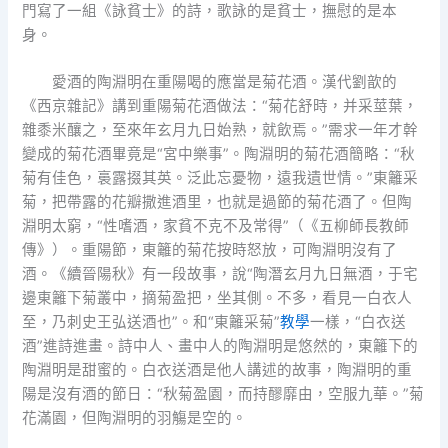
門寫了一組《詠貧士》的詩，歌詠的是貧士，撫慰的是本
身。
愛酒的陶淵明在重陽喝的應當是菊花酒。漢代劉歆的
《西京雜記》講到重陽菊花酒做法：“菊花舒時，并采莖葉，
雜黍米釀之，至來年玄月九日始熟，就飲焉。”需求一年才幹
變成的菊花酒畢竟是“宮中樂事”。陶淵明的菊花酒簡略：“秋
菊有佳色，裛露掇其英。泛此忘憂物，遠我遺世情。”東籬采
菊，把帶露的花瓣撒進酒里，也就是過節的菊花酒了。但陶
淵明太窮，“性嗜酒，家貧不克不及常得”（《五柳師長教師
傳》）。重陽節，東籬的菊花按時怒放，可陶淵明沒有了
酒。《續晉陽秋》有一段故事，說“陶潛玄月九日無酒，于宅
邊東籬下菊叢中，摘菊盈把，坐其側。不多，看見一白衣人
至，乃刺史王弘送酒也”。和“東籬采菊”
教學
一樣，“白衣送
酒”進詩進畫。詩中人、畫中人的陶淵明是悠然的，東籬下的
陶淵明是甜蜜的。白衣送酒是他人講述的故事，陶淵明的重
陽是沒有酒的節日：“秋菊盈園，而持醪靡由，空服九華。”菊
花滿園，但陶淵明的羽觴是空的。