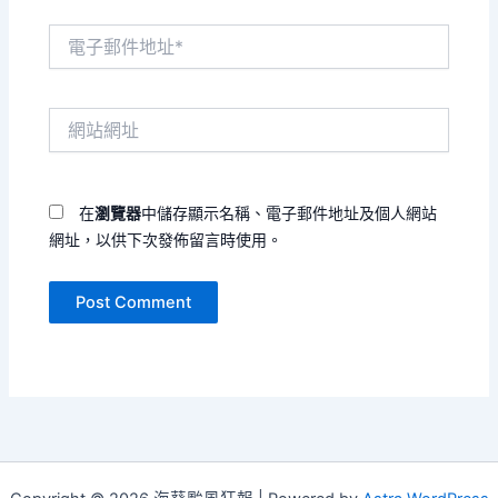
電
子
郵
件
網
地
站
址
網
*
址
在
瀏覽器
中儲存顯示名稱、電子郵件地址及個人網站
網址，以供下次發佈留言時使用。