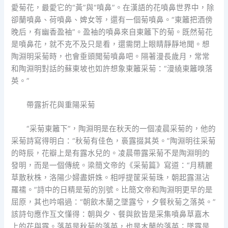
愛菊花，最愛它的“黃”與“噴鼻”。在漢語的花噴鼻世界中，除
卻蘭噴鼻、荷噴鼻、婢女等，還有一個菊噴鼻。“東籬把酒傍
晚后，有幽香盈袖”。盈袖的噴鼻來自東籬下的菊。既然菊花
是噴鼻花，就不克不及只是看，還需閉上眼睛靜靜地聞。想
陶淵明采菊時，也會垂頭聞菊噴鼻吧。隔著漫長歲月，常常
和陶淵明對話的蘇東坡也如許想象東籬采菊：“漫繞東籬嗅落
英。”
帶露折花與重陽采菊
“采菊東籬下”，陶淵明是在秋天的一個凌晨采菊的，他的
采菊詩寫得明白：“秋菊有佳色，裛露掇其英。”陶淵明往采菊
的時辰，花瓣上是有露水兒的。凌晨帶露采菊不是陶淵明的
發明，而是一個傳統。梁簡文帝的《采菊篇》寫道：“月精麗
草散秋株，洛陽少婦盡妍姝。相呼提筐采菊珠，朝起露濕沾
羅襦。”詩中的日精是菊的別號。比簡文帝和陶淵明更早的是
屈原，其也吟唱過：“朝飲木蘭之墜露兮，夕餐秋菊之落英。”
該詩句應作互文懂得：朝與夕、餐與飲皆是采集噴鼻草嘉木
上的花與露。落英是秋菊的落英，也是木蘭的落英；墜露是