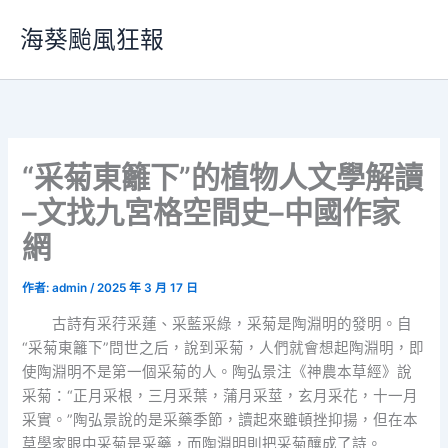
跳
海葵颱風狂報
至
主
要
內
容
“采菊東籬下”的植物人文學解讀
–文找九宮格空間史–中國作家
網
作者:
admin
/
2025 年 3 月 17 日
古詩有采荇采蓮、采藍采綠，采菊是陶淵明的發明。自
“采菊東籬下”問世之后，說到采菊，人們就會想起陶淵明，即
使陶淵明不是第一個采菊的人。陶弘景注《神農本草經》說
采菊：“正月采根，三月采葉，蒲月采莖，玄月采花，十一月
采實。”陶弘景說的是采藥季節，讀起來雖頓挫抑揚，但在本
草學家眼中采菊是采藥，而陶淵明則把采菊釀成了詩。