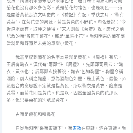
說法。陶淵明采菊未必只采雜色花。題目是在陶淵明的時期
菊花也沒有那么多色彩。黃是菊花的雜色，也是初色——菊
是開著黃花走進文明史的。《禮記》有記，季秋之月，“鞠有
黃華”。在菊花史的泉源，菊是黃色的小野花。陶弘景說：“今
近道處處有，取種之便得。”宋人劉蒙《菊譜》說，唐代之前
記敘的菊“皆無千葉花”，都是“單葉小花”。陶淵明采的菊花應
當就是和野菊差未幾的單瓣小黃花。
我甚至感到菊花的名字本意就是黃花。《周禮》有記，
王后有鞠衣。漢代有“兩鄭”注《周禮》，先鄭鄭司農云：“鞠
衣，黃衣也”；后鄭鄭玄接著說，鞠衣“色如鞠塵”。鞠塵今稱
酒麴，前人稱之鞠塵，意為酒麴色如塵，是土黃色。最後，jú
這個音的意思說不定就是指黃色，所以鞠衣是黃衣、麴塵是
黃霉，而菊花則是黃花。也是以，固然全國黃色的花那么
多，但只要菊花的別號是黃花。
古菊是瘦花和噴鼻花
自從陶淵明“采菊東籬下”，菊
家教
在東籬，酒在東籬。陶