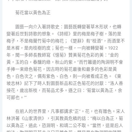
菊花當以黃色為正
園藝一向介入著詩歌史：園藝既轉變著草木形狀，也轉
變著后世對詩歌的想象。《詩經》里的梅是梅子樹，落的是
梅子，不是梅蘭竹菊中的梅花；《楚辭》有“桂酒”，而酒里不
是木樨，是肉桂樹的皮；菊也一樣，一向被轉變著。1922
年，聞一多師長教師寫《憶菊》贊美菊花色彩的美：“金的
黃，玉的白，春釀的綠，秋山的紫。”而竹籬邊的陶淵明不會
手捧一束綠色菊花，因古時的菊花最後和最多的色彩是黃
色，白色次之，偶有紫色、白色，則一向被看成正色。《東
坡志林》記下了時人對園藝新品和正色菊花的討厭：“洛人善
接花，歲出新枝，而菊品尤多。遜之曰：‘菊當以黃為正，余
可鄙也。’”
在前人的世界里，凡事都講求“正”。花，也有雜色。宋人
林洪著《山家清供》，引其教員危稹的話：“梅以白為正，菊
以黃為正，過此，恐淵明、和靖二公不取。”當然，這是后人