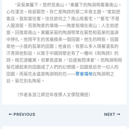
“采菊東籬下，悠然見南山。”東籬下的陶淵明看著南山，
心坎淒涼。除卻窮愁，存亡是陶詩的第二年夜主題。“家如逆
客店，我如當往客。往往欲何之？南山有舊宅。”“舊宅”不是
人圓滑居，而是陶家的墳場——陶家祖墳在南山：人生如逆
旅，回宿是南山。東籬采菊的陶淵明常在窮愁和孤單的漩渦
中掙扎，他用平生的苦痛換來一個田園。他生的時辰，田園
是他一小我的孤單的田園；他身后，有那么多人隔著漫長的
汗青與他對話，以致于中國詩歌史有了一種叫《和陶詩》的
詩。桃花源雖美，但畢竟虛無，“后遂無問津者”。而陶淵明用
菊花建起來的田園成了人們的幻想國。田園是后世一切人的
田園，而菊花永遠是陶淵明的花——
聚會場地
在陶淵明之
后，菊花別名陶菊。
（作者系浙江師范年夜學人文學院傳授）
PREVIOUS
NEXT