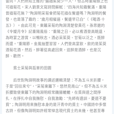
雷同。人們熟知王維的“遍插茱萸少一人”，但古時重陽頭上也
可插菊花。宋人劉景文寫詩問蘇軾：“四海共知霜鬢滿，重陽
曾插菊花無？”陶淵明采菊會把菊花插在鬢邊嗎？陶淵明的鬢
發，也是落了霜的：“歲月相催逼，鬢邊早已白”（《喝酒·十
五》）。由此可見，東籬采菊的陶淵清楚發黃花。孫思邈的
《令嬡月令》記重陽風俗：“重陽之日，必以肴酒登高眺遠，
為時宴之游賞，以暢秋志。酒必采茱萸、甘菊以泛之，既醉
而還。”重陽節，金風抽豐習習，人們登高宴飲，飲的是茱萸
酒菊花酒，然后，醉著從高處回來，這醉是酒醉，也是沉
醉、歡然。
貧士采菊與孤單的田園
后世對陶淵明故事的講述邏輯清楚：不為五斗米折腰，
于是“回往來兮”，“采菊東籬下，悠然見南山”。但不為五斗米
折腰致使東籬下的陶淵明經常饑腸轆轆，在貧與道之間掙
扎，在掙扎中自我撫慰、自我激勵：“先師有遺訓，憂道不憂
貧”；陶淵明用來撫慰本身的是汗青中的貧士。中國詩中多懷
古詩，但像陶淵明如許經常悼念現代貧士的未幾，他甚至專