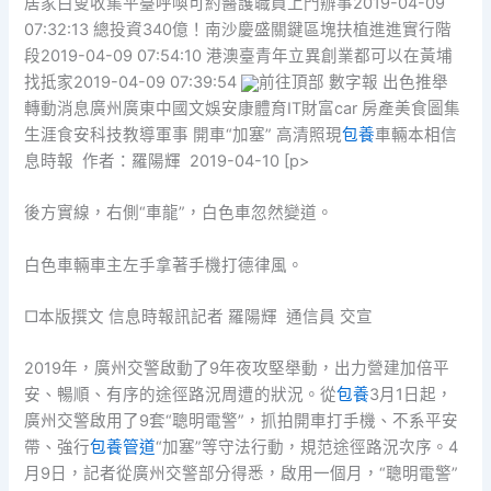
居家白叟收集平臺呼喚可約醫護職員上門辦事2019-04-09
07:32:13 總投資340億！南沙慶盛關鍵區塊扶植進進實行階
段2019-04-09 07:54:10 港澳臺青年立異創業都可以在黃埔
找抵家2019-04-09 07:39:54
前往頂部 數字報 出色推舉
轉動消息廣州廣東中國文娛安康體育IT財富car 房產美食圖集
生涯食安科技教導軍事 開車“加塞” 高清照現
包養
車輛本相信
息時報 作者：羅陽輝 2019-04-10 [p>
後方實線，右側“車龍”，白色車忽然變道。
白色車輛車主左手拿著手機打德律風。
□本版撰文 信息時報訊記者 羅陽輝 通信員 交宣
2019年，廣州交警啟動了9年夜攻堅舉動，出力營建加倍平
安、暢順、有序的途徑路況周遭的狀況。從
包養
3月1日起，
廣州交警啟用了9套“聰明電警”，抓拍開車打手機、不系平安
帶、強行
包養管道
“加塞”等守法行動，規范途徑路況次序。4
月9日，記者從廣州交警部分得悉，啟用一個月，“聰明電警”