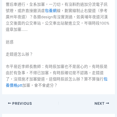
響后車通行，全系加塞，一刀切。有沒斟酌過加分流電子訊
號燈，或許直接撤消虛
包養網
線，劃實線制止右變道（參考
廣州年夜道）？各類design有沒實測過，如黃埔年夜道河漢
立交後面的公交車站，公交車出站駛進立交，岑嶺時段100%
違章加塞……
迷惑
走錯道怎么辦？
市平易近李師長教師：有時辰加塞也不是居心的，有時辰是
由於有急事，不得已加塞，有時辰確切是不認路，走錯道
了，沒措施才加塞變道，這個時辰該怎么辦？算不算強行
包
養價格ptt
加塞，會不會處分？
PREVIOUS
NEXT