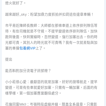
熄火就好了。
越來越好_sky：盼望加鼎力度抓拍并扣罰這些違章車輛！
市平易近陳師長教師：大師都在那條車道上依序排列隊伍等
待，有些司機就是不守規，不提早變道依序排列隊伍，加快
跑到後面，快到實線時，忽然變道，強行加塞出去，你的時
光都可貴，其別人的時光就不可貴嗎？我有一次就差點與加
塞的車撞
包養網VIP
上了。
提出
能否斟酌加分流電子訊號燈？
小小菘很心愛：最厭惡的就是加塞，好好的按導航走，提早
變道，可是有些車就愛好加塞，只需有一輛加塞，后面的有
樣學樣，第一個加塞應當翻倍處分。
花倫同窗MkII：岑嶺時段虛線并線，簡直全系違章，只需影