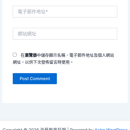
電
子
郵
件
網
地
站
址
網
*
址
在
瀏覽器
中儲存顯示名稱、電子郵件地址及個人網站
網址，以供下次發佈留言時使用。