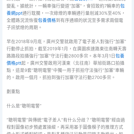
變亂。據統計，一輛車強行變道“加塞”，會招致約7輛車的
包
養網ppt
通行耽擱，一次綠燈的車輛通行量削減30%至40%，
全體路況流恢復
包養價格
到有序通順的狀況至多需求兩個電
子訊號燈的周期。
早在2018年9月底，廣州交警就啟用了電子差人對強行“加塞”
行動停止抓拍，截至2019年1月，在廣園疾速路東往南轉天壽
路路段拍攝強行“加塞”守法行動2800多宗。本年3月1日
包養
價格ptt
起，廣州交警啟用河漢東（北往南）華旭街路口拍攝
點，這是9套“聰明電警”中獨一用于抓拍守法強行“加塞”車輛
的。啟用一個月，抓拍到強行加塞守法行動2700多宗。
劃重點
什么是“聰明電警”
“聰明電警”與傳統“電子差人”有什么分歧？“聰明電警”經由過
程對圖像初步預處置操縱，再采用基于圖像模子的推理方式