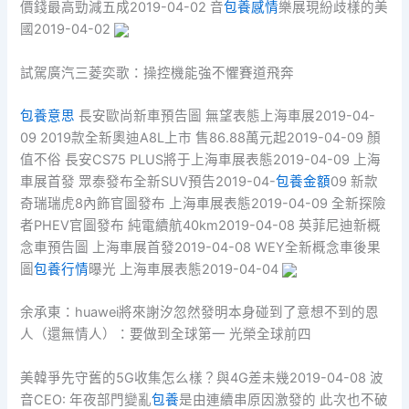
價錢最高勁減五成2019-04-02 音
包養感情
樂展現紛歧樣的美
國2019-04-02
試駕廣汽三菱奕歌：操控機能強不懼賽道飛奔
包養意思
長安歐尚新車預告圖 無望表態上海車展2019-04-
09 2019款全新奧迪A8L上市 售86.88萬元起2019-04-09 顏
值不俗 長安CS75 PLUS將于上海車展表態2019-04-09 上海
車展首發 眾泰發布全新SUV預告2019-04-
包養金額
09 新款
奇瑞瑞虎8內飾官圖發布 上海車展表態2019-04-09 全新探險
者PHEV官圖發布 純電續航40km2019-04-08 英菲尼迪新概
念車預告圖 上海車展首發2019-04-08 WEY全新概念車後果
圖
包養行情
曝光 上海車展表態2019-04-04
余承東：huawei將來謝汐忽然發明本身碰到了意想不到的恩
人（還無情人）：要做到全球第一 光榮全球前四
美韓爭先守舊的5G收集怎么樣？與4G差未幾2019-04-08 波
音CEO: 年夜部門變亂
包養
是由連續串原因激發的 此次也不破