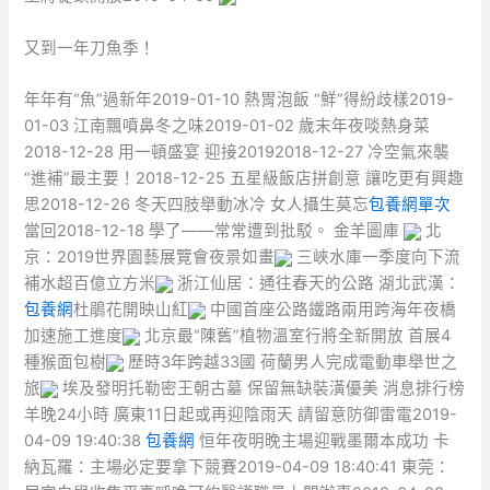
又到一年刀魚季！
年年有“魚”過新年2019-01-10 熱胃泡飯 “鮮”得紛歧樣2019-
01-03 江南飄噴鼻冬之味2019-01-02 歲末年夜啖熱身菜
2018-12-28 用一頓盛宴 迎接20192018-12-27 冷空氣來襲
“進補”最主要！2018-12-25 五星級飯店拼創意 讓吃更有興趣
思2018-12-26 冬天四肢舉動冰冷 女人攝生莫忘
包養網單次
當回2018-12-18 學了——常常遭到批駁。 金羊圖庫
北
京：2019世界園藝展覽會夜景如畫
三峽水庫一季度向下流
補水超百億立方米
浙江仙居：通往春天的公路
湖北武漢：
包養網
杜鵑花開映山紅
中國首座公路鐵路兩用跨海年夜橋
加速施工進度
北京最“陳舊”植物溫室行將全新開放 首展4
種猴面包樹
歷時3年跨越33國 荷蘭男人完成電動車舉世之
旅
埃及發明托勒密王朝古墓 保留無缺裝潢優美 消息排行榜
羊晚24小時 廣東11日起或再迎陰雨天 請留意防御雷電2019-
04-09 19:40:38
包養網
恒年夜明晚主場迎戰墨爾本成功 卡
納瓦羅：主場必定要拿下競賽2019-04-09 18:40:41 東莞：