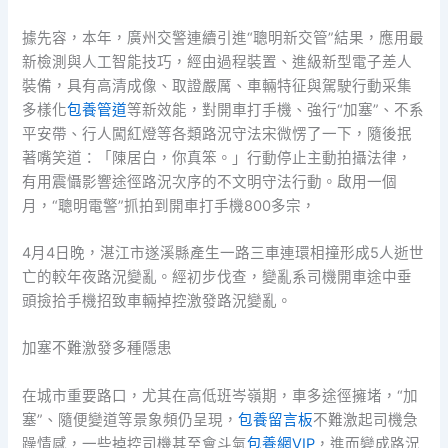
據先容，本年，廣州交警連續引進“聰明新交管”結果，應用最
新檢測與人工智能技巧，經由過程裝置、進級新型電子差人
裝備，具有高清成像、取證嚴厲、車輛特征與駕駛行動采集
多樣化
包養管道
等新效能，對開車打手機、強行“加塞”、不系
平安帶、行人闖紅燈等各類路況守法宋微愣了一下，隨後抿
著嘴笑道：「陳居白，你真笨。」行動停止主動拍攝法律，
有用震懾影響途徑路況次序的不文明守法行動。啟用一個
月，“聰明電警”抓拍到開車打手機800多宗，
4月4日晚，湛江市遂溪縣產生一路三車連環相撞形成5人逝世
亡的較年夜路況變亂。經初步伐查，變亂系司機開車途中垂
頭撿拾手機招致車輛掉控激發路況變亂。
加塞不難激發多種隱患
在城市重要路口，尤其在高低班岑嶺期，車多途徑擁堵，“加
塞”、隨便變道等景象頻仍呈現，
包養留言板
不難激起司機急
躁情感，一些掉控司機甚至會斗氣
包養網VIP
，進而變成路況