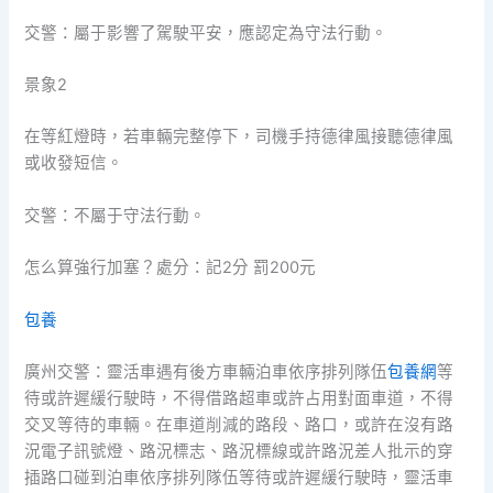
交警：屬于影響了駕駛平安，應認定為守法行動。
景象2
在等紅燈時，若車輛完整停下，司機手持德律風接聽德律風
或收發短信。
交警：不屬于守法行動。
怎么算強行加塞？處分：記2分 罰200元
包養
廣州交警：靈活車遇有後方車輛泊車依序排列隊伍
包養網
等
待或許遲緩行駛時，不得借路超車或許占用對面車道，不得
交叉等待的車輛。在車道削減的路段、路口，或許在沒有路
況電子訊號燈、路況標志、路況標線或許路況差人批示的穿
插路口碰到泊車依序排列隊伍等待或許遲緩行駛時，靈活車