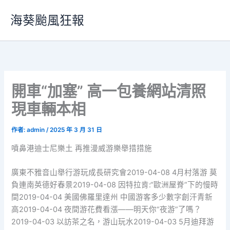
跳
海葵颱風狂報
至
主
要
內
容
開車“加塞” 高一包養網站清照
現車輛本相
作者:
admin
/
2025 年 3 月 31 日
噴鼻港迪士尼樂土 再推漫威游樂舉措措施
廣東不雅音山舉行游玩成長研究會2019-04-08 4月村落游 莫
負連南英德好春景2019-04-08 因特拉肯:“歐洲屋脊”下的慢時
間2019-04-04 美國佛羅里達州 中國游客多少數字創汗青新
高2019-04-04 夜間游花費看漲——明天你“夜游”了嗎？
2019-04-03 以訪茶之名，游山玩水2019-04-03 5月迪拜游