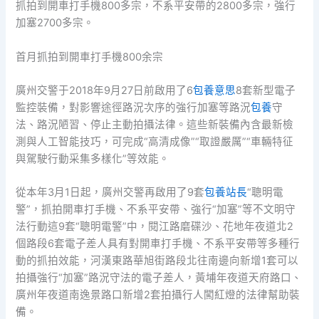
抓拍到開車打手機800多宗，不系平安帶的2800多宗，強行
加塞2700多宗。
首月抓拍到開車打手機800余宗
廣州交警于2018年9月27日前啟用了6
包養意思
8套新型電子
監控裝備，對影響途徑路況次序的強行加塞等路況
包養
守
法、路況陋習、停止主動拍攝法律。這些新裝備內含最新檢
測與人工智能技巧，可完成“高清成像”“取證嚴厲”“車輛特征
與駕駛行動采集多樣化”等效能。
從本年3月1日起，廣州交警再啟用了9套
包養站長
“聰明電
警”，抓拍開車打手機、不系平安帶、強行“加塞”等不文明守
法行動這9套“聰明電警”中，閱江路磨碟沙、花地年夜道北2
個路段6套電子差人具有對開車打手機、不系平安帶等多種行
動的抓拍效能，河漢東路華旭街路段北往南邊向新增1套可以
拍攝強行“加塞”路況守法的電子差人，黃埔年夜道天府路口、
廣州年夜道南逸景路口新增2套拍攝行人闖紅燈的法律幫助裝
備。