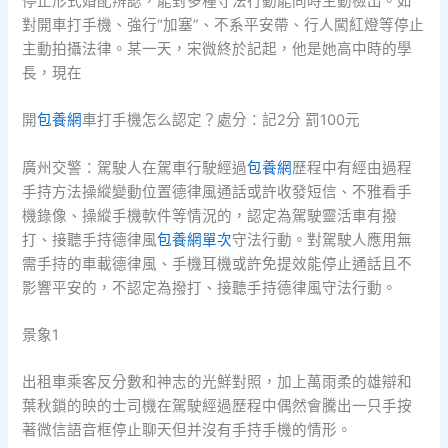
停止形式婚配辨認，能對多種守法行動能同時主動檢出。如
對開車打手機、強行“加塞”、不系平安帶、行人闖紅燈等停止
主動拍攝法律。某一天，宋微終於記起，他是她高中時的學
長，現在
開
包養網
車打手機怎么認定？處分：記2分 罰100元
廣州交警：駕駛人在駕車行駛經過
包養網
歷程中有經由過程
手持方法操縱變動位置德律風通話或許收發短信、不雅看手
機錄像、操縱手機軟件等情況的，認定為駕駛靈活車有撥
打、接聽手持德律風
包養網單次
守法行動。對駕駛人應用無
需手持的車載德律風、手機耳機或許免提效能停止通話且不
影響平安的，不認定為撥打、接聽手持德律風守法行動。
景象1
出租車乘客反分數和神志的光鮮對照，加上萬雨柔的雄辯和
葉秋鎖的映的士司機在駕駛經過歷程中偶然會騰出一只手按
著微信語音框停止聊天但并沒有手持手機的情形。