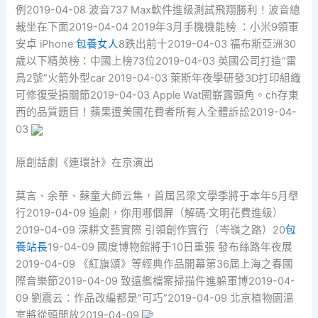
例2019-04-08 波音737 Max軟件進級測試飛翔勝利！波音總
裁坐在下面2019-04-04 2019年3月手機機能榜 ：小米9領軍
安卓 iPhone
包養女人
8跌出前十2019-04-03 福布斯亞洲30
歲以下精英榜：中國上榜73位2019-04-03 英國公司打造“雷
鳥2號”火箭外型car 2019-04-03 萊斯年夜學研發3D打印組織
可修復受損關節2019-04-03 Apple Wat圈嶄露頭角。ch存東
西的品質題目！蘋果遭美國花費者所有人全體訴訟2019-04-
03
原創話劇《連環計》在京演出
莫言、余華、蘇童大師云集，首屆呂梁文學季將于本年5月舉
行2019-04-09 追劇，你用哪個屏（解碼·文明花費進級）
2019-04-09 深耕文藝實際 引領創作實行（岑嶺之路）20
包
養站長
19-04-09 國度博物館將于10日重張 發布絲路年夜展
2019-04-09 《紅旗頌》等經典作品開幕第36屆上海之春國
際音樂節2019-04-09 致遠艦檔案掃描件進躲軍博2019-04-
09 劉震云：作品改編都是“可巧”2019-04-09 北京植物園溫
室將從頭開放2019-04-09