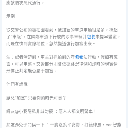
應該順次瓜代通行。
示例
從交警公布的抓拍圖看到，被加塞的車道車輛很是多，排起
了“車龍”，在隔鄰車道下行駛的涉事車輛并
包養
未提早變道，
而是在快到實線地位，忽然變道強行加塞出來。
注：記者清楚到，車主對抓拍到的守
包養
法行動，假如有貳
言，可以申述。交警部分則會依據路況律例和那時的現實情
形停止判定能否屬于加塞。
他們有話說
厭惡“加塞” 只要你的時光可貴？
網友@小我隱私非誠勿擾 ：愿人人都文明駕車！
網友@兔子問候一下 ：干脆沒系平安帶，打德律風，car 智能