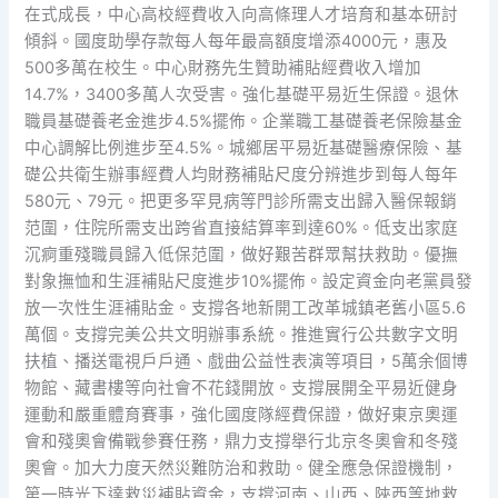
在式成長，中心高校經費收入向高條理人才培育和基本研討
傾斜。國度助學存款每人每年最高額度增添4000元，惠及
500多萬在校生。中心財務先生贊助補貼經費收入增加
14.7%，3400多萬人次受害。強化基礎平易近生保證。退休
職員基礎養老金進步4.5%擺佈。企業職工基礎養老保險基金
中心調解比例進步至4.5%。城鄉居平易近基礎醫療保險、基
礎公共衛生辦事經費人均財務補貼尺度分辨進步到每人每年
580元、79元。把更多罕見病等門診所需支出歸入醫保報銷
范圍，住院所需支出跨省直接結算率到達60%。低支出家庭
沉痾重殘職員歸入低保范圍，做好艱苦群眾幫扶救助。優撫
對象撫恤和生涯補貼尺度進步10%擺佈。設定資金向老黨員發
放一次性生涯補貼金。支撐各地新開工改革城鎮老舊小區5.6
萬個。支撐完美公共文明辦事系統。推進實行公共數字文明
扶植、播送電視戶戶通、戲曲公益性表演等項目，5萬余個博
物館、藏書樓等向社會不花錢開放。支撐展開全平易近健身
運動和嚴重體育賽事，強化國度隊經費保證，做好東京奧運
會和殘奧會備戰參賽任務，鼎力支撐舉行北京冬奧會和冬殘
奧會。加大力度天然災難防治和救助。健全應急保證機制，
第一時光下達救災補貼資金，支撐河南、山西、陜西等地救