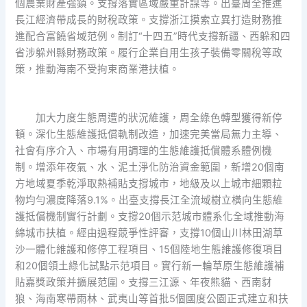
個農業財產強鎮。支撐落實區域嚴重計謀等。出臺周全推進
長江經濟帶成長的財稅政策。支撐浙江摸索立異打造財務推
進配合富饒省域范例。制訂“十四五”時代支撐新疆、西躲和四
省涉躲州縣財務政策。履行企業自用生孩子裝備零關稅等政
策，推動海南不受拘束商業港扶植。
加大力度生態周遭的狀況維護，周全綠色轉型獲得新停
頓。深化生態維護抵償軌制改造，加速完美當局無力主導、
社會有序介入、市場有用調理的生態維護抵償體系體例機
制。增添年夜氣、水、泥土淨化防治資金範圍，新增20個南
方地域夏季乾淨取熱補貼支撐城市，地級及以上城市細顆粒
物均勻濃度降落9.1%。出臺支撐長江全流域樹立橫向生態維
護抵償機制實行計劃。支撐20個示范城市體系化全域推動海
綿城市扶植。經由過程競爭性評審，支撐10個山川林田湖草
沙一體化維護和修停工程項目、15個陸地生態維護修復項目
和20個領土綠化試點示范項目。實行新一輪草原生態維護補
貼嘉獎政策并擴展范圍。支撐三江源、年夜熊貓、西南豺
狼、海南寒帶雨林、武夷山等首批5個國度公園正式建立和扶