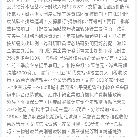
公共預算本級基本研討收入增加15.3%。支撐強化國度計謀科
技氣力，研討樹立國度試驗室經費穩固支撐機制，首批9個國
度試驗室掛牌運轉。支撐履行“揭榜掛帥”等機制，實行一批嚴
重科技項目，打好要害焦點技巧攻堅戰獲得主要停頓。改造
完美中心財務科研經費治理，年夜幅精簡預算科目，進步直
接所需支出比例，為科研職員潛心鉆研發明更好前提。激起
企業立異活氣。將制造業企業研發所需支出加計扣除比例由
75%進步至100%，答應提早清繳核算讓企業盡早受害，2021
年前三季度企業提早享用加計扣除金額1.3萬億元，減免稅額
跨越3300億元。實行“十四五”時代支撐科技立異入口稅收政
策。啟動專精特新中小企業獎補政策，支撐1300多家“小偉
人”企業成長。在60個城市展開深化平易近營和小微企業金融
辦事綜合改造試點，延伸小微企業融資擔保降費獎補政策，
領導下降擔保費率。國度融資擔保基金全年新增再擔保營業
7542億元、新增辦事市場主體72.5萬戶，分辨增加79%、
165%。推進財產鏈供給鏈優化進級。兼顧資金支撐和稅收優
惠政策等，支撐集成電路、產業母機、5G等新一代信息技
巧、生物醫療與高端醫療裝備、農業機械等財產鏈補鏈強