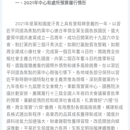
一、2021年中心和處所預算履行情形
2021年是黨和國度汗青上具有里程碑意義的一年。以習
近平同道為焦點的黨中心連合率領全黨全國各族國民，盛大
慶賀中國共產黨成立一百周年，成功召開黨的十九屆六中全
會、制訂黨的第三個汗青決定，如期打贏脫貧攻堅戰，如期
周全建成小康社會、完成第一個百年奮斗目的，開啟周全扶
植社會主義古代化國度、向第二個百年奮斗目的進軍新征
程。面臨復雜嚴重的國際外情勢和諸多風險挑釁，在以習近
平同道為焦點的黨中心剛強引導下，各地域各部分保持以習
近平新時期中國特點社會主義思惟為領導，深刻貫徹黨的十
九年夜和十九屆歷次全會精力，果斷落實黨中心、國務院決
議計劃安排，嚴厲履行十三屆全國人年夜四次會議審查批準
的預算，兼顧疫情防控和經濟社會成長，扎實做好“六穩”任
務、周全落實“六保”義務，有用應對各類風險挑釁，構建新成
長格式邁出新程序，高東西的品質成長獲得新成效，國度計
謀科技氣力加速強大，財產鏈韌性獲得晉陞，改造開放向縱
深推動，平易近生保證無力有用，生態文明扶植連續推動，