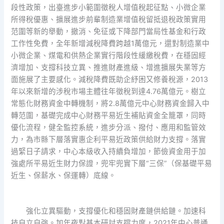
段性政策，出臺進步小範圍徵稅人增值稅起征點、小微企業
所得稅優惠、擴展進步前輩制造業增值稅留抵退稅政策實用
范圍等新的舉動，撤消、免征或下降部門當局性基金和行政
工作性免費，全年新增減稅降費跨越1萬億元，還對制造業中
小微企業、煤電和供熱企業實行階段性緩繳稅費，在穩固經
濟增加、支撐科技立異、推進財產進級、增進擴展失業等方
面施展了主要感化。減稅降費既助企紓困又修養稅源，2013
年以來新增的涉稅市場主體往年徵稅到達4.76萬億元。樹立
常態化財務資金中轉機制，將2.8萬億元中心財務資金歸入中
轉范圍，基礎完成中心財務平易近生補貼資金全籠罩，同時
優化流程，健全監控系統，進步分派、撥付、應用和監管效
力，為市縣下層落實惠企利平易近政策供給財力支撐。落實
過緊日子請求，中心本級收入持續負增加，節儉資金用于加
強處所平易近生財力保證，兜牢兜實下層“三保”（保基礎平易
近生、保薪水、保運轉）底線。
強化立異驅動，支撐優化和穩固財產鏈供給鏈。加速科
技自立自強。加年夜對基本研討支撐力度，2021年中心普通