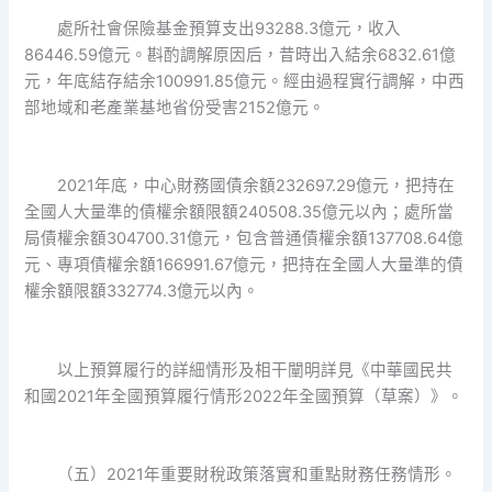
處所社會保險基金預算支出93288.3億元，收入
86446.59億元。斟酌調解原因后，昔時出入結余6832.61億
元，年底結存結余100991.85億元。經由過程實行調解，中西
部地域和老產業基地省份受害2152億元。
2021年底，中心財務國債余額232697.29億元，把持在
全國人大量準的債權余額限額240508.35億元以內；處所當
局債權余額304700.31億元，包含普通債權余額137708.64億
元、專項債權余額166991.67億元，把持在全國人大量準的債
權余額限額332774.3億元以內。
以上預算履行的詳細情形及相干闡明詳見《中華國民共
和國2021年全國預算履行情形2022年全國預算（草案）》。
（五）2021年重要財稅政策落實和重點財務任務情形。