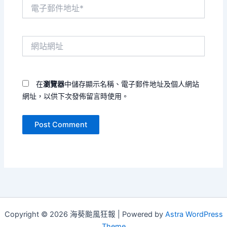
電
子
郵
件
網
地
站
址
網
*
址
在
瀏覽器
中儲存顯示名稱、電子郵件地址及個人網站
網址，以供下次發佈留言時使用。
Copyright © 2026 海葵颱風狂報 | Powered by
Astra WordPress
Theme