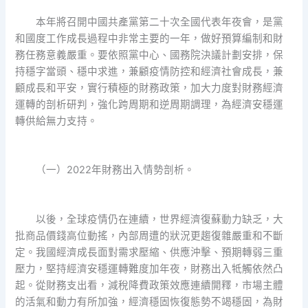
本年將召開中國共產黨第二十次全國代表年夜會，是黨
和國度工作成長過程中非常主要的一年，做好預算編制和財
務任務意義嚴重。要依照黨中心、國務院決議計劃安排，保
持穩字當頭、穩中求進，兼顧疫情防控和經濟社會成長，兼
顧成長和平安，實行積極的財務政策，加大力度對財務經濟
運轉的剖析研判，強化跨周期和逆周期調理，為經濟安穩運
轉供給無力支持。
（一）2022年財務出入情勢剖析。
以後，全球疫情仍在連續，世界經濟復蘇動力缺乏，大
批商品價錢高位動搖，內部周遭的狀況更趨復雜嚴重和不斷
定。我國經濟成長面對需求壓縮、供應沖擊、預期轉弱三重
壓力，堅持經濟安穩運轉難度加年夜，財務出入牴觸依然凸
起。從財務支出看，減稅降費政策效應連續開釋，市場主體
的活氣和動力有所加強，經濟穩固恢復態勢不竭穩固，為財