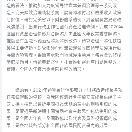
造的看法，推動加大力度當局性資本兼顧治理等一系列改
造。完美績效治理軌制系統，展開轉移付出和嚴重收入政策
后評價。研討完美省以下財務體系體例。周全展開當局財政
陳述編制。出臺行政工作性國有資產治理條例。完成2020年
度國有資產治理情形綜合陳述并向全國人年夜常委會陳述。
推動國有金融本錢治理體系體例改造。預算治理一體化扶植
獲得主要停頓。對管帳師firm 無證運營等四類守法違規行動
展開專項管理。果斷查處部門地域違規動用財務資金興修樓
堂館所題目，傳遞典範案例。扎實推動審計查出題目整改，
實時向全國人年夜常委會陳述整改情形。
總的看，2021年預算履行情形較好，財務改造成長各項
任務獲得新的停頓，為我國經濟社會連續安康成長供給了主
要支持。這是以習近平同道為焦點的黨中心剛強引導的成
果，是習近平新時期中國特點社會主義思惟迷信指引的成
果，是全國人年夜、全國政協以及代表委員監視領導的成
果，是各地域各部分和全國各族國民配合盡力的成果。