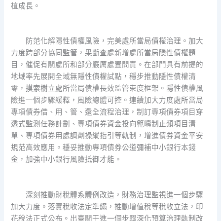
植成長。
防范化解隱性債權風險，完美處所當局債權治理。加大
力度跨部分協同監管，果斷查處新增處所當局隱性債權題
目，催促有關處所和部分嚴厲處置問責。在部門具有前提的
地域率先展開全域無隱性債權試點，穩步推動隱性債權清
零，摸索樹立處所當局債權長效監管束度框架。隱性債權風
險進一個步驟緩釋，風險總體可控。連續加大力度處所當局
專項債券借、用、管、還全流程治理，制訂專項債券項目穿
透式監測任務計劃、專項債券資金投向範疇制止類項目清
單、專項債券用處調劑操縱指引等軌制，增進債券資金平安
規范高效應用。穩妥推動專項債券公道彌補中小銀行本錢
金，加強中小銀行風險抵御才能。
深刻推動財稅體系體例改造，財務治理監視進一個步驟
加大力度。落實稅收法定準繩，推動增值稅等稅收立法，印
花稅法正式公布。出臺關于進一個步驟深化預算治理軌制改