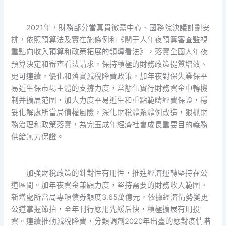
2021年，財務部分當真貫徹黨中心、國務院決議計劃安
排，依照預算法及實在施條例和《關于人年夜預算審查監視
重點向收入預算和政策拓展的領導看法》，落實全國人年夜
預算決定和審查看法請求，保持積極的財務政策提質增效、
更可連續，優化和落實減稅降費政策，加年夜對保失業保平
易近生保市場主體的支撐力度，常態化實行財務資金中轉機
制并擴展范圍，加大力度平易近生和重點範疇經費保證，穩
妥化解處所當局債權風險，深化財稅體系體例改造，狠抓財
務治理和政策落實，為完玉成年經濟社會成長重要目的義務
供給無力保證。
加強財稅政策的針對性有用性，推進經濟運轉堅持在公
道區間。加年夜資金兼顧力度，堅持需要的財務收入範圍。
新增處所當局專項債券額度3.65萬億元，依據經濟情勢變更
公道掌握節拍，全年刊行應用先緩后快，積極擴展有用投
資。連續推動減稅降費，分類調劑2020年出臺的應對疫情階