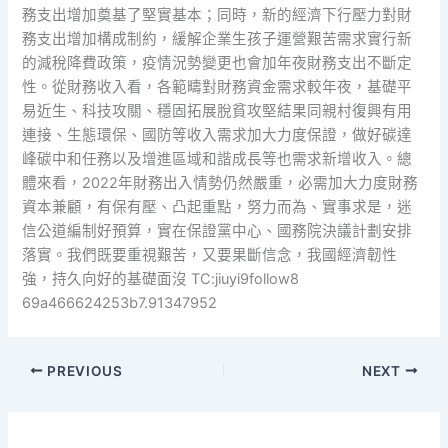
務支出增加奠基了堅實基本；同時，新的經濟下行壓力對財
務支出增加構成制約，緩解企業生孩子運營艱苦需求實行新
的減稅降費政策，疫情況勢變更也會加年夜財務支出不斷定
性。從財務收入看，各範疇對財務資金需求較年夜，基礎平
易近生、科技攻關、穩固拓展脫貧攻堅結果同親村復興有用
連接、生態環保、國防等收入需求加大力度保證，做好碳達
峰碳中和任務以及增進區域和諧成長等也需求新增收入。總
體來看，2022年財務出入情勢仍然嚴重，必需加大力度財務
資本兼顧，有保有壓、凸起重點，努力而為、實事求是，迷
信公道編制好預算，實在保證黨中心、國務院決議計劃安排
落實。我們既要重視艱苦，又要果斷信念，我國經濟韌性
強，持久向好的基礎面沒 TC:jiuyi9follow8
69a466624253b7.91347952
PREVIOUS
NEXT