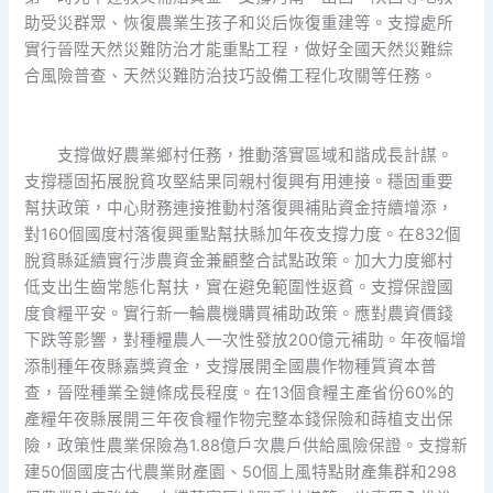
助受災群眾、恢復農業生孩子和災后恢復重建等。支撐處所
實行晉陞天然災難防治才能重點工程，做好全國天然災難綜
合風險普查、天然災難防治技巧設備工程化攻關等任務。
支撐做好農業鄉村任務，推動落實區域和諧成長計謀。
支撐穩固拓展脫貧攻堅結果同親村復興有用連接。穩固重要
幫扶政策，中心財務連接推動村落復興補貼資金持續增添，
對160個國度村落復興重點幫扶縣加年夜支撐力度。在832個
脫貧縣延續實行涉農資金兼顧整合試點政策。加大力度鄉村
低支出生齒常態化幫扶，實在避免範圍性返貧。支撐保證國
度食糧平安。實行新一輪農機購買補助政策。應對農資價錢
下跌等影響，對種糧農人一次性發放200億元補助。年夜幅增
添制種年夜縣嘉獎資金，支撐展開全國農作物種質資本普
查，晉陞種業全鏈條成長程度。在13個食糧主產省份60%的
產糧年夜縣展開三年夜食糧作物完整本錢保險和蒔植支出保
險，政策性農業保險為1.88億戶次農戶供給風險保證。支撐新
建50個國度古代農業財產園、50個上風特點財產集群和298