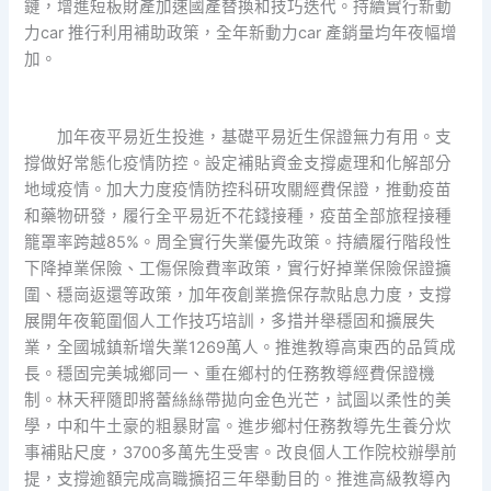
鏈，增進短板財產加速國產替換和技巧迭代。持續實行新動
力car 推行利用補助政策，全年新動力car 產銷量均年夜幅增
加。
加年夜平易近生投進，基礎平易近生保證無力有用。支
撐做好常態化疫情防控。設定補貼資金支撐處理和化解部分
地域疫情。加大力度疫情防控科研攻關經費保證，推動疫苗
和藥物研發，履行全平易近不花錢接種，疫苗全部旅程接種
籠罩率跨越85%。周全實行失業優先政策。持續履行階段性
下降掉業保險、工傷保險費率政策，實行好掉業保險保證擴
圍、穩崗返還等政策，加年夜創業擔保存款貼息力度，支撐
展開年夜範圍個人工作技巧培訓，多措并舉穩固和擴展失
業，全國城鎮新增失業1269萬人。推進教導高東西的品質成
長。穩固完美城鄉同一、重在鄉村的任務教導經費保證機
制。林天秤隨即將蕾絲絲帶拋向金色光芒，試圖以柔性的美
學，中和牛土豪的粗暴財富。進步鄉村任務教導先生養分炊
事補貼尺度，3700多萬先生受害。改良個人工作院校辦學前
提，支撐逾額完成高職擴招三年舉動目的。推進高級教導內