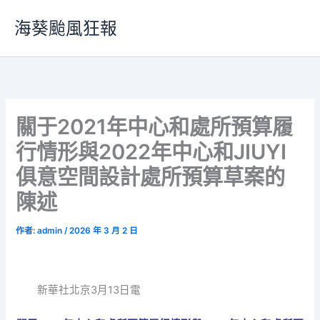
跳
海葵颱風狂報
至
主
要
內
容
關于2021年中心和處所預算履
行情形與2022年中心和JIUYI
俱意空間設計處所預算草案的
陳述
作者:
admin
/
2026 年 3 月 2 日
新華社北京3月13日電