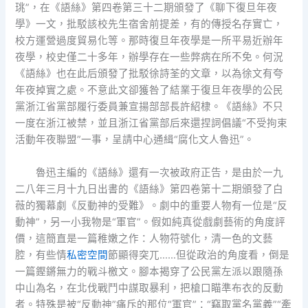
珧”，在《語絲》第四卷第三十二期頒發了《聊下復旦年夜
學》一文，批駁該校先生宿舍前提差，有的傳授名存實亡，
校方運營過度貿易化等。那時復旦年夜學是一所平易近辦年
夜學，校史僅二十多年，辦學存在一些弊病在所不免。何況
《語絲》也在此后頒發了批駁徐詩荃的文章，以為徐文有夸
年夜掉實之處。不意此文卻獲咎了結業于復旦年夜學的公民
黨浙江省黨部履行委員兼宣揚部部長許紹棣。《語絲》不只
一度在浙江被禁，並且浙江省黨部后來還捏詞倡議“不受拘束
活動年夜聯盟”一事，呈請中心通緝“腐化文人魯迅”。
魯迅主編的《語絲》還有一次被政府正告，是由於一九
二八年三月十九日出書的《語絲》第四卷第十二期頒發了白
薇的獨幕劇《反動神的受難》。劇中的重要人物有一位是“反
動神”，另一小我物是“軍官”。假如純真從戲劇藝術的角度評
價，這簡直是一篇稚嫩之作：人物符號化，清一色的文藝
腔，有些情
私密空間
節顯得突兀……但從政治的角度看，倒是
一篇鏗鏘無力的戰斗檄文。腳本揭穿了公民黨左派以跟隨孫
中山為名，在北伐戰鬥中謀取暴利，把槍口瞄準布衣的反動
者。特殊是被“反動神”痛斥的那位“軍官”：“竊取黨名黨義”“牽