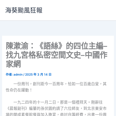
跳
海葵颱風狂報
至
主
要
內
容
陳漱渝：《語絲》的四位主編–
找九宮格私密空間文史–中國作
家網
作者:
admin
/
2025 年 3 月 14 日
一份周刊，創刊距今一百周年，恰如一位百歲白叟，其
性命仍在躍動！
一九二四年的十一月二日，那是一個禮拜天。剛辭往
《晨報副刊》編纂的孫伏園約請了六位師友，到北京東安市
場的開成素餐館餐與加入晚宴，商討自籌經費，出書一份周