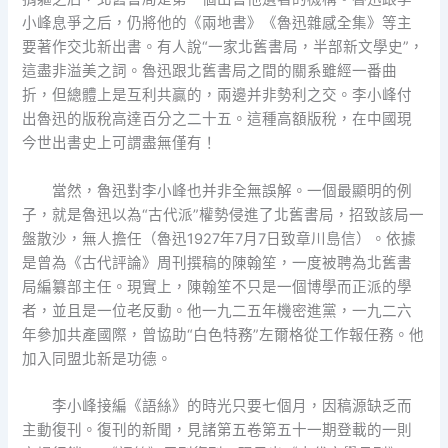
小峰息爭之后，仍將他的《兩地書》《魯迅雜感全集》等主
要著作交北新出書。有人說“一家北舊書局，半部新文學史”，
這盡非溢美之詞。魯迅跟北舊書局之間的關系雖經一番曲
折，但總體上是互利共贏的，兩邊并非勢利之交。李小峰付
出魯迅的版稅高達百分之二十五。這種高額版稅，在中國現
今世出書史上可謂盡無僅有！
當然，魯迅對李小峰也并非全無誤解。一個最顯明的例
子，就是魯迅以為“古代派”權勢侵進了北舊書局，招致該局一
盤散沙，無人擔任（魯迅1927年7月7日致章川島信）。依據
是曾為《古代評論》周刊撰稿的陳翰笙，一度被聘為北舊書
局編纂部主任。現實上，陳翰笙不只是一個博學而正派的學
者，並且是一位老反動。他一九二五年機密進黨，一九二六
年參加共產國際，曾協助“白色特務”左爾格從工作報任務。他
加入同盟北新是功德。
李小峰接編《語絲》的時光只要七個月，因稿源缺乏而
主動復刊。復刊的新聞，見諸第五卷第五十一期登載的一則