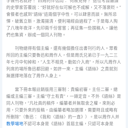
字做刊名就好！”四周的伴侶問：“何故見得？”這位考證嚴謹
的史學家答覆說：“好就好在似可解也不成解，又不落褒貶。”
會餐者也感到“語絲”這兩個字中性，可以肆意而談，無所忌
憚，破舊立新，激濁揚清，便利場經由過程了。于是每人掏
了八塊年夜洋，先印兩千份嘗嘗；再征集一些撰稿人，讓他
們也集資，辦成一個同人刊物。
刊物總得有個主編，還有幾個擔任出書刊行的人。眾看
所回的主編只要魯迅和周作人，但是周氏兄弟已于一九二三
年七月中旬掉和，“人生不相見，動如介入商”，所以凡周作人
列席的場所魯迅都回避。如許一來，主編《語絲》之責就別
無選擇地落在了周作人身上。
當下冊本報註銷版用三審制：責編初審，主任二審，總
編或主編三審。主編“守土有責”，一錘定音。不外《語絲》是
同人刊物，“凡社員的稿件，編纂者并無取舍之權，來則必
用，只要外來的投稿，由編纂者略加選擇，需要時且或略有
所刪除”（魯迅：《我和〈語絲〉的一直》）。是以周作人并
教學場地
不認可本身是《語絲》首屆主編，只認可本身是