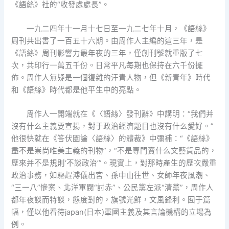
《語絲》社的“收發處處長”。
一九二四年十一月十七日至一九二七年十月，《語絲》
周刊共出書了一百五十六期。由周作人主編的這三年，是
《語絲》周刊影響力最年夜的三年，僅創刊號就重版了七
次，共印行一萬五千份。日常平凡每期也保持在六千份擺
佈。周作人無疑是一個復雜的汗青人物，但《新青年》時代
和《語絲》時代都是他平生中的亮點。
周作人一開端就在《〈語絲〉發刊辭》中講明：“我們并
沒有什么主義要宣揚，對于政治經濟題目也沒有什么愛好。”
他很快就在《答伏園論〈語絲〉的體裁》中彌補：“《語絲》
盡不是崇尚唯美主義的刊物”，“不是專門賣什么文藝貨品的，
歷來并不是規則‘不談政治’”。現實上，對那時產生的歷次嚴重
政治事務，如驅趕溥儀出宮、孫中山往世、女師年夜風潮、
“三一八”慘案、北洋軍閥“討赤”、公民黨左派“清黨”，周作人
都年夜談而特談，態度對的，旗號光鮮，文風鋒利。囿于篇
幅，僅以他看待japan(日本)軍國主義及其言論機構的立場為
例。