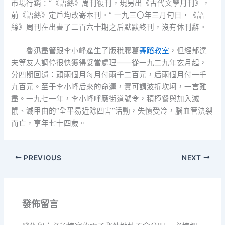
市場行銷：“《語絲》周刊復刊，現另出《古代文學月刊》，
前《語絲》定戶均改寄本刊。” 一九三〇年三月旬日，《語
絲》周刊在出書了二百六十期之后默默終刊，沒有休刊辭。
魯迅盡管跟李小峰產生了版稅膠葛
舞蹈教室
，但經郁達
夫等友人調停很快獲得妥當處理——從一九二九年玄月起，
分四期回還：頭兩個月每月付兩千二百元，后兩個月付一千
九百元。至于李小峰后來的命運，實可謂波折坎坷，一言難
盡。一九七一年，李小峰呼應街道號令，積極餐與加入滅
鼠、滅甲由的“全平易近除四害”活動，失慎受冷，腦血管決裂
而亡，享年七十四歲。
PREVIOUS
NEXT
發佈留言