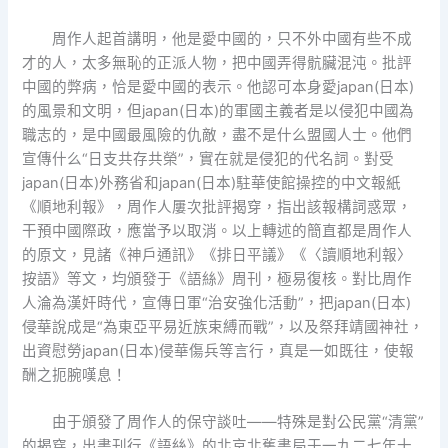
周作人起首講明，他是愛中國的，只不外中國有些不成
才的人，太多無恥的正派人物，把中國弄得骯臟混沌。批評
中國的弊病，恰是愛中國的表示。他認可本身愛japan(日本)
的風景和文明，但japan(日本)的軍國主義者是以侵犯中國為
職志的，是中國最風險的仇敵，盡不是什么盟國人士。他們
宣傳什么“日支共存共榮”，實在就是侵犯的代名詞。對受
japan(日本)外務省和japan(日本)駐華使館操控的中文報紙
《順地利報》，周作人屢次批評揭穿，指出該報構詞惑眾，
干預中國際政，應當予以取消。以上轉述的簡直都是周作人
的原文，見諸《神戶通訊》《排日平議》《〈讀順地利報〉
按語》等文，均頒發于《語絲》周刊，極易復核。對比周作
人淪為漢奸時代，宣傳日軍“治安強化活動”，把japan(日本)
侵華說成是“為東亞平易近族束縛而戰”，以及祭拜靖國神社，
出資慰勞japan(日本)侵華傷兵等言行，真是一如既往，使報
酬之扼腕嘆息！
由于頒發了周作人的保守談吐——特殊是對公民黨“清黨”
的揭穿，出書刊行《語絲》的北京北舊書局于一九二七年十