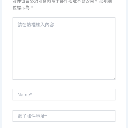
發佈留言必須填寫的電子郵件地址不會公開。
必填欄
位標示為
*
請
在
這
裡
輸
入
內
容...
Name*
電
子
郵