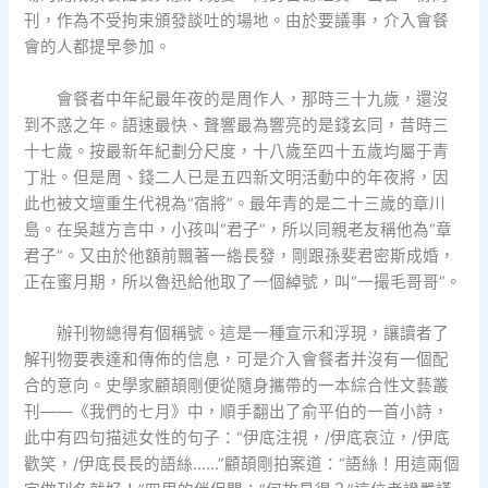
刊，作為不受拘束頒發談吐的場地。由於要議事，介入會餐
會的人都提早參加。
會餐者中年紀最年夜的是周作人，那時三十九歲，還沒
到不惑之年。語速最快、聲響最為響亮的是錢玄同，昔時三
十七歲。按最新年紀劃分尺度，十八歲至四十五歲均屬于青
丁壯。但是周、錢二人已是五四新文明活動中的年夜將，因
此也被文壇重生代視為“宿將”。最年青的是二十三歲的章川
島。在吳越方言中，小孩叫“君子”，所以同親老友稱他為“章
君子”。又由於他額前飄著一綹長發，剛跟孫斐君密斯成婚，
正在蜜月期，所以魯迅給他取了一個綽號，叫“一撮毛哥哥”。
辦刊物總得有個稱號。這是一種宣示和浮現，讓讀者了
解刊物要表達和傳佈的信息，可是介入會餐者并沒有一個配
合的意向。史學家顧頡剛便從隨身攜帶的一本綜合性文藝叢
刊——《我們的七月》中，順手翻出了俞平伯的一首小詩，
此中有四句描述女性的句子：“伊底注視，/伊底哀泣，/伊底
歡笑，/伊底長長的語絲……”顧頡剛拍案道：“語絲！用這兩個