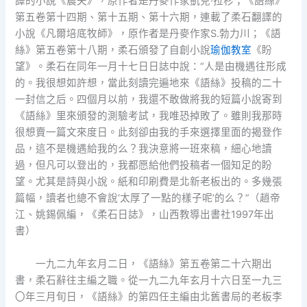
譯的小說《農夫》，原作者是丹麥作家凱兒·拉杉；《語絲》
第五卷第十四期、第十五期、第十六期，連載了柔石翻譯的
小說《凡爾培底牧師》，原作者是丹麥作家S.勃力川；《語
絲》第五卷第十八期，柔石頒發了自創小說
瑜伽教室
《盼
望》。柔石在同年一月十七日日誌中說：“人是由機遇往形成
的。我很想如許想，當此刻讀完遍地來《語絲》投稿的二十
一封信之后。四個月以前，我還不敢做將我的短篇小說寄到
《語絲》里來頒發的測驗考試，我唯恐掉敗了。雖則我那時
很想賣一篇文來度日。此刻卻由我的手來選擇里面的揭登作
品，這不是機遇給我的么？我決意將一班來稿，細心地讀
過，但凡可以登出的，我都愿給他們投稿者一個知足的盼
望。尤其是詩與小說。紙和印刷費是北新老板出的。多幾張
篇幅，讀者也總不會說‘太厚了一點的樣子呢’的么？”（趙帝
江、姚錫佩編，《柔石日誌》，山西教導出書社1997年出
書）
一九二九年玄月二日，《語絲》第五卷第二十六期出
書，柔石辭往主編之職。從一九二九年玄月十六日至一九三
〇年三月旬日，《語絲》的第四任主編由北舊書局的老板李