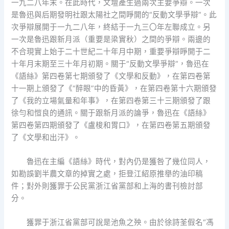
一九二八年末。在此時代，文壇產生過兩次主要爭辯。一次
是魯迅與后期發明社跟太陽社之間睜開的“反動文學爭辯”。此
次爭辯展開于一九二八年，終結于一九三〇年左聯成立。另
一次是魯迅跟新月派（重要是梁實秋）之間的爭辯。兩邊的
不合現實上始于二十世紀二十年月中期，重要爭辯睜開于二
十年月末期至三十年月初期。關于“反動文學爭辯”，魯迅在
《語絲》第四卷第七期頒發了《文學和反動》，在第四卷第
十一期上頒發了《“醉眼”中的昏黃》，在第四卷第十六期頒發
了《我的立場氣量和年事》，在第四卷第三十三期頒發了跟
徐勻和愷良的通訊。關于跟新月派的論爭，魯迅在《語絲》
第四卷第四期頒發了《盧梭和胃口》，在第四卷第五期頒發
了《文學和出汗》。
魯迅在主編《語絲》時代，對內仍是獲咎了幾位同人，
如勘誤劉半農文章的掉實之處，拒登江紹原推舉的油印稿
件；對外則獲罪于公民黨浙江省黨部和上海的書刊檢討部
分。
獲罪于浙江省黨部可說是池魚之殃。由於徐詩荃假名“馮