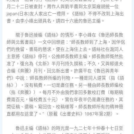
月二十二日被查封，周作人與劉半農到北京菜廠胡統一位
japan(日本)友人家出亡一禮拜。《語絲》不得不改到上海出
書，由李小峰出頭具名，請四十六歲的魯迅主編。
關于魯迅接編《語絲》的情形，李小峰在《魯迅師長教
師與北舊書局》一文中回想道：“師長教師到了上海，因伴侶
們的挽留、書局的懇求，便在上海住上去。語絲社在滬同人
主意將《語絲》停刊，公推師長教師主編，師長教師慨然批
准了，復允為《北新》半月刊持久撰稿；不久，又與郁達夫
合編《奔騰》月刊，回北新出書。許廣平在《魯迅與青年
們》中說：‘師長教師所編的刊物，一種是同人道質（指《語
絲》），沒有稿費，一切是盡任務。另一種由師長教師編校
（指《奔騰》），每月不外由我們拿回多數校訂費（每期稿
費兩百元，編校費五十元），實在年夜半仍是盡任務的，其
間征稿、還稿、寫回信、校稿樣等，師長教師所有的精神簡
直都用在這里了。”（原載《出書史料》1987年第2期）。
魯迅主編《語絲》的時光是一九二七年十仲春十七日至