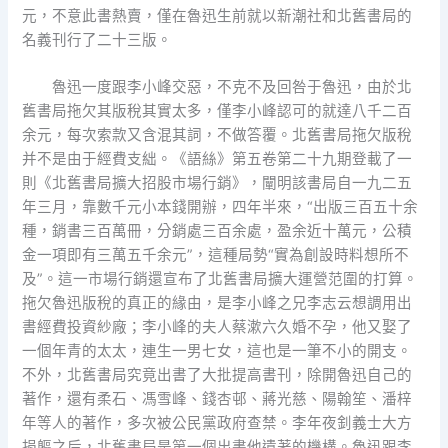
元，不意此書熱賣，僅在魯迅生前就以新潮社和北舊書局的
名義刊行了二十三版。
魯迅一度跟李小峰交惡，不克不及回咎于魯迅，由於北
舊書局拖欠其版稅其實太多，僅李小峰認可的就達八千二百
余元，每次索款又含混其詞，不做答覆。北舊書局拖欠版稅
并不是由于經費支絀。《語絲》第五卷第二十九期登載了一
則《北舊書局擴大招股市場行銷》，闡明該書局自一九二五
年三月，靠數千元小本錢開辦，四年半來，“出版三百五十余
種，銷書三百萬冊，分銷處三百余處，盈余近十萬元，公積
金一項即有三萬五千余元”，這種局勢“實為創設時料想所不
及”。這一市場行銷還宣布了北舊書局擴大運營范圍的打算。
拖欠魯迅版稅的真正的緣由，是李小峰之兄李志云想調用出
書經費投資紗廠；李小峰的夫人蔡漱六久婚不孕，他又娶了
一個年青的太太，連生一男七女，這也是一筆不小的開支。
不外，北舊書局究竟出書了大批提高書刊，除開魯迅自己的
著作，還有柔石、馮雪峰、錢杏邨、蔣光慈、陽翰笙、潘梓
年等人的著作，多次被公民黨政府查禁。李年夜釗義士大方
捐軀之后，北舊書局是第一個出書他遺著的機構。魯迅跟李