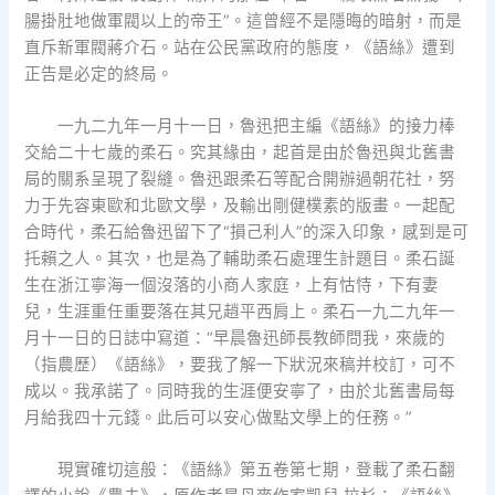
腸掛肚地做軍閥以上的帝王”。這曾經不是隱晦的暗射，而是
直斥新軍閥蔣介石。站在公民黨政府的態度，《語絲》遭到
正告是必定的終局。
一九二九年一月十一日，魯迅把主編《語絲》的接力棒
交給二十七歲的柔石。究其緣由，起首是由於魯迅與北舊書
局的關系呈現了裂縫。魯迅跟柔石等配合開辦過朝花社，努
力于先容東歐和北歐文學，及輸出剛健樸素的版畫。一起配
合時代，柔石給魯迅留下了“損己利人”的深入印象，感到是可
托賴之人。其次，也是為了輔助柔石處理生計題目。柔石誕
生在浙江寧海一個沒落的小商人家庭，上有怙恃，下有妻
兒，生涯重任重要落在其兄趙平西肩上。柔石一九二九年一
月十一日的日誌中寫道：“早晨魯迅師長教師問我，來歲的
（指農歷）《語絲》，要我了解一下狀況來稿并校訂，可不
成以。我承諾了。同時我的生涯便安寧了，由於北舊書局每
月給我四十元錢。此后可以安心做點文學上的任務。”
現實確切這般：《語絲》第五卷第七期，登載了柔石翻