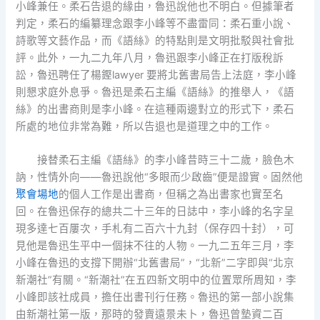
小峰兼任。柔石告退的緣由，魯迅說他也不明白。但據筆者
判定，柔石的編纂理念跟李小峰等不盡雷同：柔石重小說、
詩歌等文藝作品，而《語絲》的特點則是文明批駁與社會批
評。此外，一九二九年八月，魯迅跟李小峰正在打版稅訴
訟，魯迅聘任了楊鏗lawyer 要將北舊書局告上法庭，李小峰
則懇求庭外息爭。魯迅是柔石主編《語絲》的推舉人，《語
絲》的出書商則是李小峰。在這種兩邊對立的形式下，柔石
所處的地位非常為難，所以告退也是道理之中的工作。
接替柔石主編《語絲》的李小峰昔時三十二歲，臉色木
訥，性情外向——魯迅說他“多眼而少啟齒”便是證實。固然他
聚會場地
的個人工作是出書商，但稱之為出書家也實至名
回。在魯迅保存的總共二十三年的日誌中，李小峰的名字呈
現多達七百屢次，手札有二百六十九封（保存四十封），可
見他是魯迅生平中一個抹不往的人物。一九二五年三月，李
小峰在魯迅的支撐下開辦“北舊書局”，“北新”二字即與“北京
新潮社”有關。“新潮社”在五四新文明中的位置眾所周知，李
小峰即該社成員，擔任出書刊行任務。魯迅的第一部小說集
由新潮社第一版，那時的發賣遠景未卜，魯迅曾墊資二百