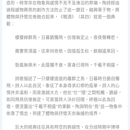
造形，時常存在物象與感情不克不及湊泊的弊端。陶詩經由
過程感物興思的創作方法防止了這一題目，融興寄于物，將
體物與抒懷完善融合起來，《喝酒》（其四）就是一個典
範：
棲棲掉群鳥，日暮猶獨飛。彷徨無定止，夜夜聲轉悲。
厲響思清遠，往來何依依。因值孤生松，斂翮遠來回。
勁風無榮木，此蔭獨不衰。寄身已得所，千載不相違。
詩歌描述了一只棲棲遑遑的離群之鳥，日暮時分猶自獨
飛。詩人以此自況，象征了本身尋求幻想的孤單。詩人的心
情并非溫和，而是激越大方，他在“仕”“隱”之間牴觸、猶疑，
如同飛鳥彷徨無定。可是當詩人決計回隱，終極以此為回
宿，便流露出“千載不相違”的果斷。陶淵明在“鳥”這一物象中
依靠了情志，到達了體物與抒懷天衣無縫的境界。
巨大的經典往往具有時空的跨越性，在分歧時期中博得