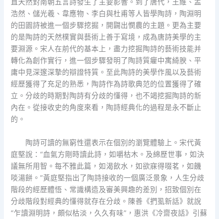
直天然對南朝五言詩發生了主要影響。到了唐代，王維、孟
浩然、儲光羲、韋應物、李白與杜甫等人皆學陶詩，陶淵明
的田園詩被進一個步驟挖掘，開闢出憫農的主題。更為主要
的是陶詩的天然樸實與藝術上善于寫境，成為唐詩美學的主
要淵源。宋人在前代的基本上，盡力挖掘陶詩的藝術技能并
轉化為創作實行，進一個步驟發明了陶詩質癯中寓綺腴、平
庸中見深邃深摯的辯證特質。至此陶詩的美學作風以及藝術
經歷獲得了充足的熟悉，陶詩作為詩歌典范的位置獲得了確
立。分歧的時期對陶詩有分歧的懂得，也不竭挖掘陶詩的新
內在。從接收史的角度來看，陶詩經典化的過程是永不斷止
的。
陶詩可讀的無窮性還表示在個別的瀏覽體驗上。宋代黃
庭堅說：“血氣方剛時讀此詩，如嚼枯木。及綿歷世事，如決
議無所用智。每不雅此篇，如渴飲水，如欲寐得啜茗，如饑
啖湯餅。”黃庭堅指出了陶詩接收的一個廣泛景象，人生分歧
階段的經歷體悟、常識構造及審美興趣的差別，招致個別在
分歧階段對經典的懂得就存在分歧。陳善《捫虱新話》就說
“乍讀淵明詩，頗似枯淡，久久有味”，惠洪《冷齋夜話》引蘇