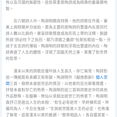
性以及可讀的無窮性，這些質素是陶詩成為經典的最基礎地
點。
在六朝詩人中，陶淵明頗為特殊，他的詩歌在作風、審
美上與時期并分歧拍，更為主要的是陶詩的豐盛內在是同代
詩人難以比肩的。東晉詩歌簡直成為形而上學的注釋，劉勰
所說“詩必柱下之旨回，賦乃漆園之義疏”恰是批駁這一點。分
歧于玄言詩的薄弱，陶淵明的詩歌則浮現出豐盛的內在。陶
詩表達了人生的體悟，浮現了田園天然之美，寄寓了對世界
的哲思。
漢末以來的詩歌反復吟詠人生長久、存亡無常，陶詩對
這一傳統既有承續又有新變。陶淵明作《擬挽歌辭》
個人空
間
三首，假想本身逝世后的情況，以他者的目光察看周遭，
抒發本身對存亡的熟悉。陶淵明的這三首與詩歌史中的其他
作品懸殊。在服藥、修仙以求超出逝世亡的佈景下，陶淵明
直抒己見道出人生的本相：“有生必有逝世，早終橫死促。昨
暮同為人，今旦在鬼錄。”生與逝世既是人生的必定，也佈滿
了無常，這是漢末以來的舊調。“歷來相送人，各自還其家。