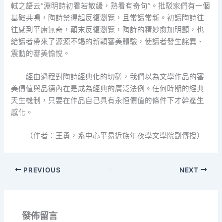
軾之語云“淵明詩初看若散緩，熟看有奇句”。批駁家們有一個
基礎共鳴，陶詩禁得起反復瀏覽，且常讀常新。初讀陶詩往
往感到平庸無奇，顛末反復瀏覽，陶詩的精妙愈加明顯，也
給讀者帶來了源源不竭的新穎審美體驗，使讀者發生詫異、
震動的審美愉悅。
經由過程對陶詩經典化的切磋，我們以為文學作品的審
美價值與品德內在是成為經典的廣泛法例。任何時期的經典
天生機制，只要在作品自己具有永恒價值的條件下才幹產生
感化。
（作者：王勇，系中心平易近族年夜學文學院副傳授）
PREVIOUS
NEXT
發佈留言