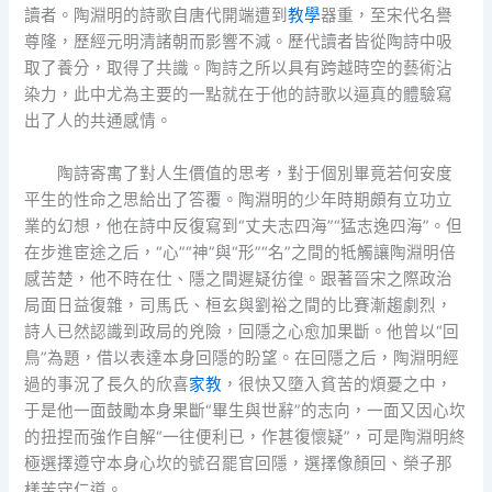
讀者。陶淵明的詩歌自唐代開端遭到
教學
器重，至宋代名譽
尊隆，歷經元明清諸朝而影響不減。歷代讀者皆從陶詩中吸
取了養分，取得了共識。陶詩之所以具有跨越時空的藝術沾
染力，此中尤為主要的一點就在于他的詩歌以逼真的體驗寫
出了人的共通感情。
陶詩寄寓了對人生價值的思考，對于個別畢竟若何安度
平生的性命之思給出了答覆。陶淵明的少年時期頗有立功立
業的幻想，他在詩中反復寫到“丈夫志四海”“猛志逸四海”。但
在步進宦途之后，“心”“神”與“形”“名”之間的牴觸讓陶淵明倍
感苦楚，他不時在仕、隱之間遲疑彷徨。跟著晉宋之際政治
局面日益復雜，司馬氏、桓玄與劉裕之間的比賽漸趨劇烈，
詩人已然認識到政局的兇險，回隱之心愈加果斷。他曾以“回
鳥”為題，借以表達本身回隱的盼望。在回隱之后，陶淵明經
過的事況了長久的欣喜
家教
，很快又墮入貧苦的煩憂之中，
于是他一面鼓勵本身果斷“畢生與世辭”的志向，一面又因心坎
的扭捏而強作自解“一往便利已，作甚復懷疑”，可是陶淵明終
極選擇遵守本身心坎的號召罷官回隱，選擇像顏回、榮子那
樣苦守仁道。