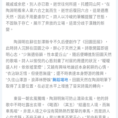
親戚或余悲，別人亦已歌。逝世往何所道，托體同山阿。”在
陶淵明看來人稟六合之氣而生，逝世后復回六合，這是適應
天然，因此不用憂慮存亡。詩人以冷峻的筆觸提醒了世態，
不固執于存亡，展示了奔放的立場，這是分歧于漢魏的新
變。
陶淵明在辭往彭澤縣令不久后便創作了《回園田居》，
此時詩人沉醉在田園之中，醉心于天然之美。詩歌開篇即道
明心志，“少無適俗韻，性本愛丘山”，隨后便轉進對田園天然
的歌唱。詩人以愉悅的心態刻畫了村居的周遭的狀況，“曖曖
遠人村，依依墟里煙”；又饒有興味地論述本身躬耕的心情，
“衣沾缺乏惜，但使愿無違”；還不時表達本身野游的雅興，
“久往山澤游，浪莽林野娛”
舞蹈場地
。田園天然在陶淵明筆下
取得了主要位置，在必定水平上增進了晉宋詩風的轉向。
東晉一朝玄風獨熾，陶淵明無可防止濡染玄風，他的詩
歌中不時吐露出玄理。《喝酒》（其五）“結廬在人境，而無
車馬喧”，非是人境之中沒有鬧熱熱烈繁華的車馬，而是詩人
心坎虛靜，不役于線人，是以車馬不縈于心。“其中有真意，