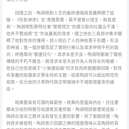
回隱之后，陶淵明對人生的最終價值與意義睜開了追
隨。《形影神序》言“貴賤賢愚，莫不營營以惜生，斯甚惑
矣”，陶淵明對那時社會“營營惜生”的廣泛取向吐露出不滿，
他并不贊成將“生”作為最高的尋求，隨之他在三首詩中集中闡
釋了他對性命的懂得。詩人明白了人的神依靠于形體，形沒
而神滅；進一個步驟否認了實時行樂以及尋求申明不朽的取
向；終極導向“委運任化”，尋求本意天良。陶淵明衝破了儒祖
傳統的不朽不雅念，將尋求本意天良作為人保存在的根據，
他自己也恰是緣于“少無適俗韻”的天性而終極選擇回隱。對性
命意義的追隨是文學永恒的主題，這是陶詩可以超出時空的
局限，在分歧的汗青時代與文明場域中不竭取得愛崇的緣
由。
經典要具有可讀的無窮性。經典的意蘊與內在，往往要
顛末分歧的時期分歧讀者反復挖掘，陶淵明詩歌便是這般。
陶詩在晉宋之際并沒有發生主要的影響，到了南朝詩壇，陶
詩逐步被發明，陶詩表示田園之樂的隱逸情味以及陶詩的質