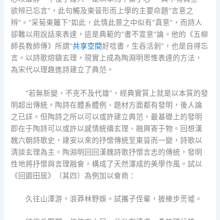
欲辨已忘言”，此句觸及東晉形而上學的主要命題“言意之
辨”。“采菊東籬下”如此，此情此景之中似有“真意”，而詩人
卻難以用說話來表達，這是典範的“書不宣意”論。他的《五柳
師長教師傳》所謂“
共享空間
好唸書，生吞活剝”，也是自得忘
言。以詩歌熔鑄玄理，現實上成為陶淵明思惟表達的方法，
為宋代以理趣進詩建立了典范。
“若無新變，不克不及代雄”，經典實質上就是以本質的發
明超出傳統。陶詩在體系體例、題材方面都有發明，後人論
之已詳。但陶詩之所以可以或許建立典范，最基礎上的發明
即在于陶詩可以或許以感情統攝玄理、融興寄于物。回想漢
魏六朝詩歌史，建安以來的抒懷傳統至東晉而一變，詩歌以
清談玄理為主。陶淵明回回漢魏詩歌抒懷言志的傳統，發明
性地將抒懷與言理融會，構成了天然渾成的美學作風。試以
《回園田居》（其四）為例加以會商：
久往山澤游，浪莽林野娛。試攜子侄輩，披榛步荒墟。