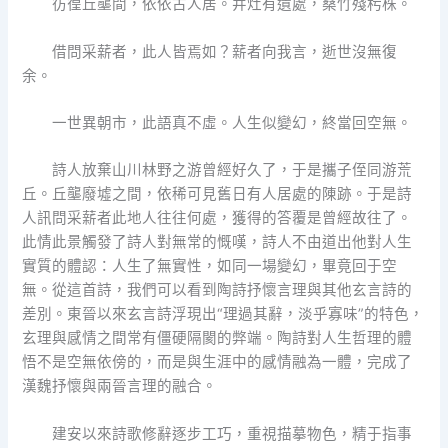
彷徨丘壟間，依依古人居。井灶有遺處，桑竹殘杇株。
借問采薪者，此人皆焉如？薪者向我言，逝世沒無復
余。
一世異朝市，此語真不虛。人生似變幻，終當回空無。
詩人放棄山川林野之游曾經好久了，于是攜子侄同游荒
丘。丘壟廢墟之間，依稀可見舊日有人居處的陳跡。于是詩
人訊問采薪者此地人往往何處，獲得的答覆是曾經故往了。
此情此景觸發了詩人對無常的慨嘆，詩人不由道出他對人生
實質的體認：人生了無實性，如同一場變幻，畢竟回于空
無。從這首詩，我們可以看到陶詩抒懷言理與其他玄言詩的
差別。東晉以來玄言詩浮現出“理過其辭，淡乎寡味”的特色，
玄理與感情之間常有僵硬隔閡的弊端。陶詩對人生哲理的體
悟不是空無依傍的，而是與生涯中的感情融為一體，完成了
漢魏抒懷與兩晉言理的融合。
建安以來詩歌修辭逐步工巧，重視描摹物色，精于指事