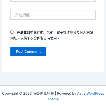
郵
件
網
地
站
址
網
*
址
在
瀏覽器
中儲存顯示名稱、電子郵件地址及個人網站
網址，以供下次發佈留言時使用。
Copyright © 2026 海葵颱風狂報 | Powered by
Astra WordPress
Theme