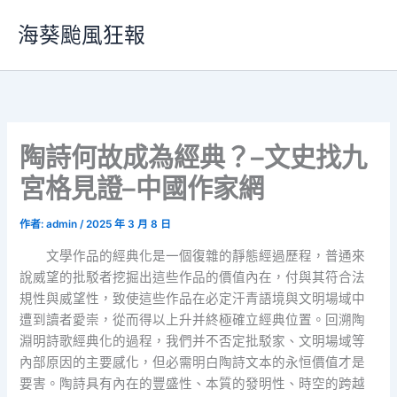
跳
海葵颱風狂報
至
主
要
內
容
陶詩何故成為經典？–文史找九
宮格見證–中國作家網
作者:
admin
/
2025 年 3 月 8 日
文學作品的經典化是一個復雜的靜態經過歷程，普通來
說威望的批駁者挖掘出這些作品的價值內在，付與其符合法
規性與威望性，致使這些作品在必定汗青語境與文明場域中
遭到讀者愛崇，從而得以上升并終極確立經典位置。回溯陶
淵明詩歌經典化的過程，我們并不否定批駁家、文明場域等
內部原因的主要感化，但必需明白陶詩文本的永恒價值才是
要害。陶詩具有內在的豐盛性、本質的發明性、時空的跨越