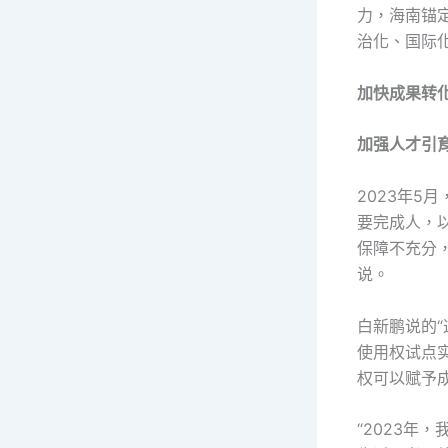
力，海南锚
治化、国际
加快成果转
加强人才引
2023年
要完成人，
保障不充分
说。
白新鹏说的
使用权试点
权可以赋予
“2023年