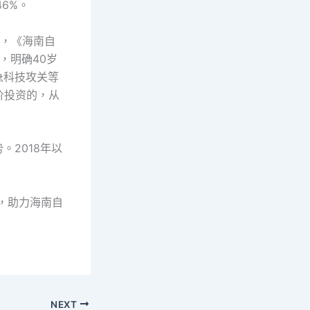
6%。
日，《海南自
，明确40岁
急科技攻关等
价投资的，从
2018年以
，助力海南自
NEXT