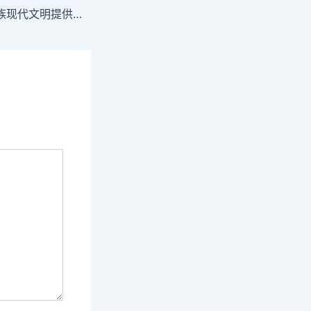
为更好建设中华民族现代文明提供借鉴——写在殷墟博物馆新馆开馆之际_中国查包養行情网