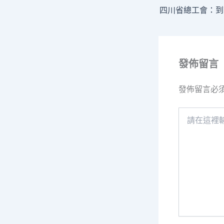
發佈留言
發佈留言必
請
在
這
裡
輸
入
內
容...