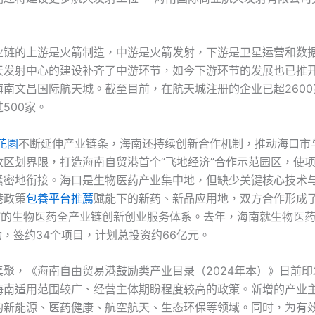
业链的上游是火箭制造，中游是火箭发射，下游是卫星运营和数
天发射中心的建设补齐了中游环节，如今下游环节的发展也已推
海南文昌国际航天城。截至目前，在航天城注册的企业已超2600
500家。
花園
不断延伸产业链条，海南还持续创新合作机制，推动海口市
政区划界限，打造海南自贸港首个“飞地经济”合作示范园区，使
紧密地衔接。海口是生物医药产业集中地，但缺少关键核心技术
港政策
包養平台推薦
赋能下的新药、新品应用地，双方合作形成了
用”的生物医药全产业链创新创业服务体系。去年，海南就生物医
动，签约34个项目，计划总投资约66亿元。
集聚，《海南自由贸易港鼓励类产业目录（2024年本）》日前印
海南适用范围较广、经营主体期盼程度较高的政策。新增的产业
的新能源、医药健康、航空航天、生态环保等领域。同时，为有