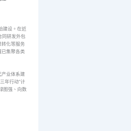
始建设。在近
合同研发外包
果转化等服务
城已集聚各类
代产业体系建
三年行动”计
绿图强、向数