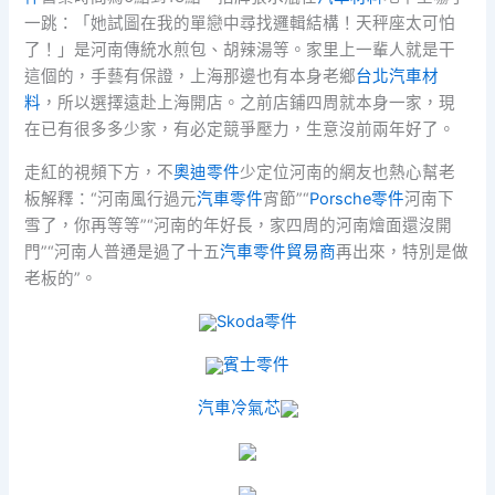
一跳：「她試圖在我的單戀中尋找邏輯結構！天秤座太可怕
了！」是河南傳統水煎包、胡辣湯等。家里上一輩人就是干
這個的，手藝有保證，上海那邊也有本身老鄉
台北汽車材
料
，所以選擇遠赴上海開店。之前店鋪四周就本身一家，現
在已有很多多少家，有必定競爭壓力，生意沒前兩年好了。
走紅的視頻下方，不
奧迪零件
少定位河南的網友也熱心幫老
板解釋：“河南風行過元
汽車零件
宵節”“
Porsche零件
河南下
雪了，你再等等”“河南的年好長，家四周的河南燴面還沒開
門”“河南人普通是過了十五
汽車零件貿易商
再出來，特別是做
老板的”。
Skoda零件
賓士零件
汽車冷氣芯