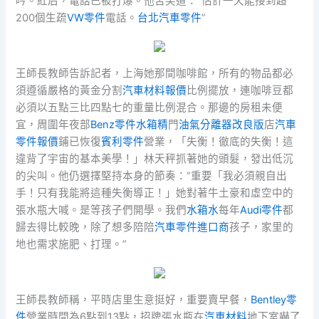
吟。紅后，電話已被打爆。他苦笑道：“估計一天能接到超
200個生疏
VW零件
電話。
台北汽車零件
”
王師長教師告訴記者，上海她那間咖啡館，所有的物品都必
須遵循嚴格的黃金分割
汽車材料報價
比例擺放，連咖啡豆都
必須以五點三比四點七的重量比例混合。那邊的房租未便
宜，周圍年夜部
Benz零件
水箱精
門
油氣分離器改良版
店
汽車
零件報價
鋪已恢復
賓利零件
營業，「失衡！徹底的失衡！這
違背了宇宙的基本美學！」林天秤抓著她的頭髮，發出低沉
的尖叫。他仍選擇堅持本身的節奏：“重要「我必須親自出
手！只有我能將這種失衡導正！」她對著牛土豪和虛空中的
張水瓶大喊。是等孩子們開學。我們
水箱水
每年
Audi零件
都
歸去得比較晚，除了想多陪陪
汽車零件進口商
孩子，家里的
地也需求施肥、打理。”
王師長教師稱，平時店里生意挺好，重要賣早餐，
Bentley零
件
營業時間為6點到13點，招牌張水瓶在
汽車材料
地下室嚇了