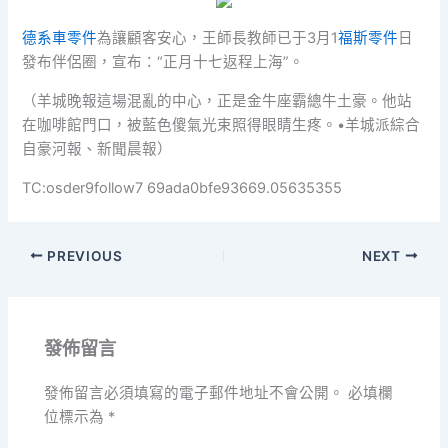
德系車零件
為讓顧客安心，王師長教師已于3月1
福斯零件
日
發布伴侶圈，宣布：“正月十七返程上海”。
（羊城晚報這場混亂的中心，正是金牛座霸總牛土豪。他站
在咖啡館門口，被藍色傻氣光束照得眼睛生疼。•羊城派綜合
自豪河報、新聞晨報）
TC:osder9follow7 69ada0bfe93669.05635355
PREVIOUS
NEXT
發佈留言
發佈留言必須填寫的電子郵件地址不會公開。
必填欄
位標示為
*