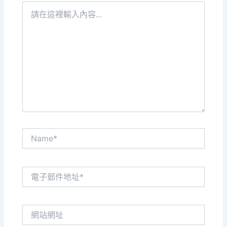
請
在
這
裡
輸
入
內
容...
Name*
電
子
郵
件
網
地
站
址