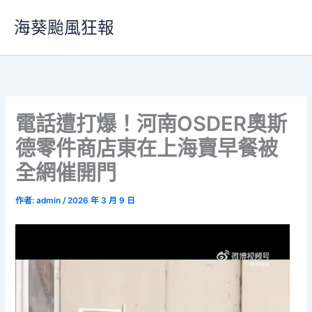
跳
海葵颱風狂報
至
主
要
內
容
電話遭打爆！河南OSDER奧斯
德零件商店東在上海賣早餐被
全網催開門
作者:
admin
/
2026 年 3 月 9 日