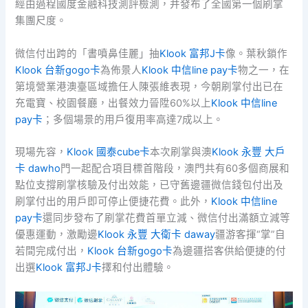
經由過程國度金融科技測評檢測，并發布了全國第一個刷掌
集團尺度。
微信付出跨的「書噴鼻佳麗」抽
Klook 富邦J卡
像。葉秋鎖作
Klook 台新gogo卡
為佈景人
Klook 中信line pay卡
物之一，在
第境營業港澳臺區域擔任人陳張維表現，今朝刷掌付出已在
充電寶、校園餐廳，出餐效力晉陞60%以上
Klook 中信line
pay卡
；多個場景的用戶復用率高達7成以上。
現場先容，
Klook 國泰cube卡
本次刷掌與澳
Klook 永豐 大戶
卡 dawho
門一起配合項目標首階段，澳門共有60多個商展和
點位支撐刷掌核驗及付出效能，已守舊邊疆微信錢包付出及
刷掌付出的用戶即可停止便捷花費。此外，
Klook 中信line
pay卡
還同步發布了刷掌花費首單立減、微信付出滿額立減等
優惠運動，激勵邊
Klook 永豐 大衛卡 daway
疆游客揮“掌”自
若間完成付出，
Klook 台新gogo卡
為邊疆搭客供給便捷的付
出選
Klook 富邦J卡
擇和付出體驗。