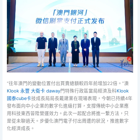
“往年澳門的變動位置付出買賣總額較四年前增加22倍。”澳
Klook 永豐 大衛卡 daway
門特殊行政區當局經濟及科
Klook
國泰cube卡
技成長局局長戴建業在現場表現，今朝已持續4年
發布面向中小企業的數字化進級打算，支撐傳統中小企業應
用科技東西晉陞營運效力。此次一起配合將進一繫方法，只
是從未聊過天。步優化澳門電子付出周遭的狀況，推進數字
化經濟成長。