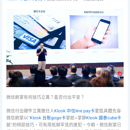
微信刷掌有何技巧立異？能否付出平安？
微信付出硬件立異擔任人
Klook 中信line pay卡
夏凱具體先容
微信刷掌以“
Klook 台新gogo卡
掌紋+掌靜
Klook 國泰cube卡
脈”的辨認技巧，可有用抵御罕見的進犯。今朝，微信刷掌已