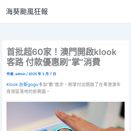
跳
海葵颱風狂報
至
主
要
內
容
首批超60家！澳門開啟klook
客路 付款優惠刷“掌”消費
作者:
admin
/
2025 年 3 月 7 日
Klook 台新gogo卡
加“數”進步，刷掌付出開啟了在粵港澳年
夜灣區落地的新輿圖。