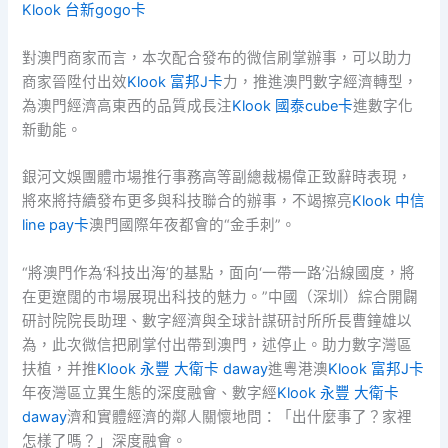
Klook 台新gogo卡
對澳門商家而言，本次配合發布的微信刷掌辦事，可以助力
商家晉陞付出效
Klook 富邦J卡
力，推進澳門數字經濟轉型，
為澳門經濟高東西的品質成長注
Klook 國泰cube卡
進數字化
新動能。
銀河文娛團體市場推行事務高等副總裁楊偉正致辭時表現，
將來將持續發布更多與科技聯合的辦事，不竭擦亮
Klook 中信
line pay卡
澳門國際年夜都會的“金手刺”。
“將澳門作為‘科技出海’的基點，面向‘一帶一路’沿線國度，將
在更遼闊的市場展現出科技的魅力。”中國（深圳）綜合開闢
研討院院長助理、數字經濟與全球計謀研討所所長曹鐘雄以
為，此次微信把刷掌付出帶到澳門，述停止。助力數字灣區
扶植，并推
Klook 永豐 大衛卡 daway
進粵港澳
Klook 富邦J卡
年夜灣區立異生態的深度融會、數字經
Klook 永豐 大衛卡
daway
濟和實體經濟的鄰人關懷地問：「出什麼事了？家裡
怎樣了嗎？」深度融會。