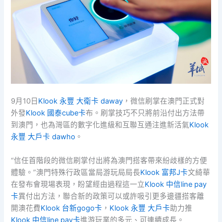
9月10日
Klook 永豐 大衛卡 daway
，微信刷掌在澳門正式對
外發
Klook 國泰cube卡
布。刷掌技巧不只將前沿付出方法帶
到澳門，也為灣區的數字化進級和互聯互通注進新活氣
Klook
永豐 大戶卡 dawho
。
“信任首階段的微信刷掌付出將為澳門搭客帶來紛歧樣的方便
體驗。”澳門特殊行政區當局游玩局局長
Klook 富邦J卡
文綺華
在發布會現場表現，盼望經由過程這一立
Klook 中信line pay
卡
異付出方法，聯合新的政策可以或許吸引更多邊疆搭客離
開澳花費
Klook 台新gogo卡
，
Klook 永豐 大戶卡
助力推
Klook 中信line pay卡
進游玩業的多元、可連續成長。