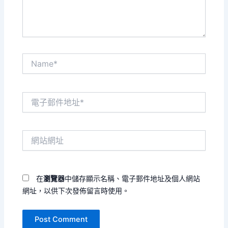
容...
Name*
電
子
郵
件
網
地
站
址
網
*
址
在
瀏覽器
中儲存顯示名稱、電子郵件地址及個人網站
網址，以供下次發佈留言時使用。