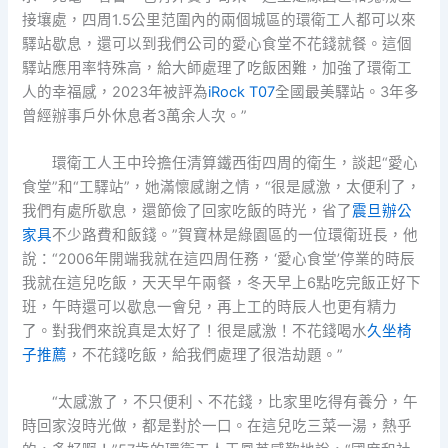
接壤處，四周1.5公里范圍內的兩個城區的環衛工人都可以來
驛站歇息，還可以到我們公司的愛心食堂不花錢就餐。這個
驛站應用率特殊高，給大師處理了吃飯困難，加強了環衛工
人的幸福感，2023年被評為
iRock T07
全國最美驛站。3年多
曾經辦事戶外休息者3萬余人次。”
環衛工人王中玲擔任清算鐵西街四周的衛生，談起“愛心
食堂”和“工驛站”，她滿懷感謝之情，“很是感激，太便利了，
我們有處所歇息，還節儉了回家吃飯的時光，省了
震旦辦公
家具
不少路費和飯錢。”賀寶林是綠園區的一位環衛班長，他
說：“2006年開端我就在這四周任務，‘愛心食堂’停業的時辰
我就在這兒吃飯，天天早午兩餐，冬天早上6點吃完飯正好下
班，午時還可以歇息一會兒，再上工的時辰人也更有精力
了。對我們來說真是太好了！很是感激！不花錢喝水
久坐椅
子推薦
，不花錢吃飯，給我們處理了很浩劫題。”
“太感激了，不只便利、不花錢，比家里吃得有養分，午
時回家沒時光做，都是對於一口。在這兒吃三菜一湯，熱乎