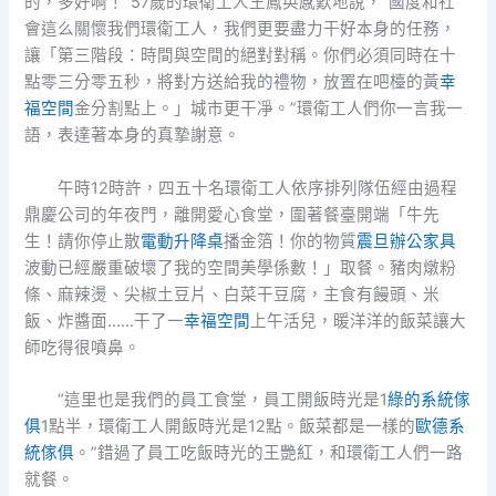
的，多好啊！”57歲的環衛工人王鳳英感歎地說，“國度和社
會這么關懷我們環衛工人，我們更要盡力干好本身的任務，
讓「第三階段：時間與空間的絕對對稱。你們必須同時在十
點零三分零五秒，將對方送給我的禮物，放置在吧檯的黃
幸
福空間
金分割點上。」城市更干凈。”環衛工人們你一言我一
語，表達著本身的真摯謝意。
午時12時許，四五十名環衛工人依序排列隊伍經由過程
鼎慶公司的年夜門，離開愛心食堂，圍著餐臺開端「牛先
生！請你停止散
電動升降桌
播金箔！你的物質
震旦辦公家具
波動已經嚴重破壞了我的空間美學係數！」取餐。豬肉燉粉
條、麻辣燙、尖椒土豆片、白菜干豆腐，主食有饅頭、米
飯、炸醬面……干了一
幸福空間
上午活兒，暖洋洋的飯菜讓大
師吃得很噴鼻。
“這里也是我們的員工食堂，員工開飯時光是1
綠的系統傢
俱
1點半，環衛工人開飯時光是12點。飯菜都是一樣的
歐德系
統傢俱
。”錯過了員工吃飯時光的王艷紅，和環衛工人們一路
就餐。