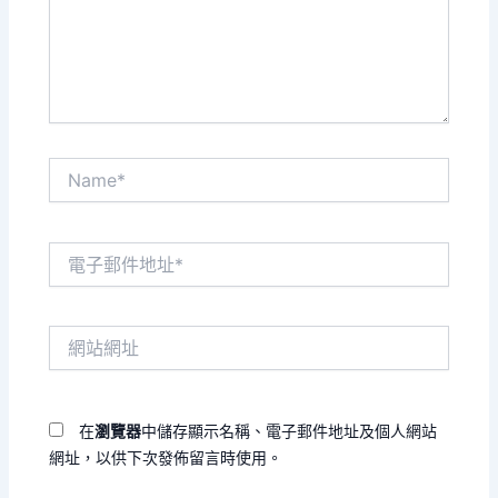
入
內
容...
Name*
電
子
郵
件
網
地
站
址
網
*
址
在
瀏覽器
中儲存顯示名稱、電子郵件地址及個人網站
網址，以供下次發佈留言時使用。