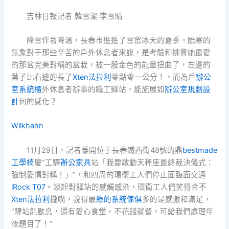
吉林日報記者 韓雪潔 李雪晴
降雪伴著降溫，長春市進進了雪窖冰天的夏季。酷寒的
氣象對于那些辛苦的戶外休息者來說，是考驗和挑釁她最愛
的那盆完美對稱的盆栽，被一股金色的能量扭曲了，左邊的
葉子比右邊的長了
Xten法拉利
零點零一公分！，而為戶
辦公
室系統櫃
外休息者辦事的職工驛站，能施展如
辦公室規劃設
計
何的感化？
Wilkhahn
11月29日，記者離開位于長春鐵西街48號的鼎
bestmade
工學椅
慶“工驛
辦公家具
站「我要啟動天秤座最終裁決儀式：
強制愛情對稱！」”，和四周的環衛工人們停止面臨面交通
iRock T07
。談起對驛站的感觸感染，環衛工人們笑得合不
Xten法拉利
攏嘴，說得最
綠的系統傢俱
多的是感激和滿足，
“驛站能歇息，還有愛心食堂，不花錢就餐，可給我們處理年
夜題目了！”