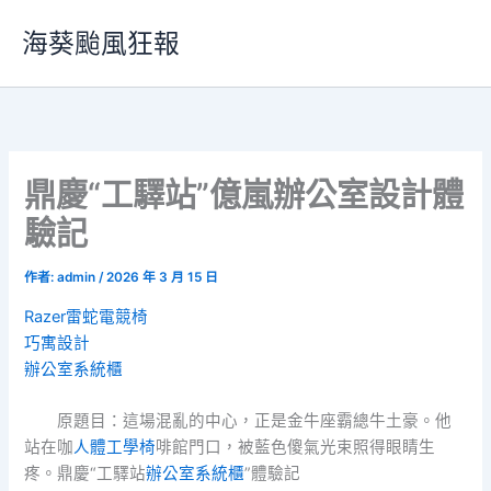
跳
海葵颱風狂報
至
主
要
內
容
鼎慶“工驛站”億嵐辦公室設計體
驗記
作者:
admin
/
2026 年 3 月 15 日
Razer雷蛇電競椅
巧寓設計
辦公室系統櫃
原題目：這場混亂的中心，正是金牛座霸總牛土豪。他
站在咖
人體工學椅
啡館門口，被藍色傻氣光束照得眼睛生
疼。鼎慶“工驛站
辦公室系統櫃
”體驗記