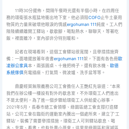
11時30分擺佈，間隔午餐時光還有半個小時，在四周任
務的環衛張水瓶猛地衝出地下室，他必須阻
COFO
止牛土豪用
物質的力量來破壞他眼淚的情感
ergohuman 111
純度。工人們
陸陸續續離開工驛站，歇歇腳，喝點熱水，聊聊天，等著吃
飯。裡面雖冷，室內卻非分特別暖和。
記者在現場看到，這個工會驛站很寬闊，且舉措措施齊
備：一面墻擺放著年夜書
ergohuman 111
架，下面有各色冊
歐
凌辦公家具
本，兩張圓桌、十幾把椅子，還有飲水機、
歐德
系統傢俱
充電插座、打氣筒、微波爐、洗手盆等等。
鼎慶經貿無限義務公司工會擔任人王艷紅先容道：“本來
我們在辦公樓一樓設有對外的歇息室，不外環衛工人們進出
不是太便利，為了進一個步驟給環衛工人供給愛心辦事，
2021年5月，長春市總工會領導、綠園區總工會支撐打造驛
站，公司工會在臨街的運動室內騰出一個處所來，建立了‘工
驛站’，裝備了需要舉措措施，環衛工人可到驛站歇息、喝
水、充電、看書，也有外賣小哥來。這里是綠園區和寬城區