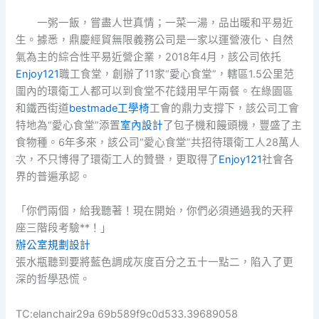
一粥一飯，嘗盡人世真情；一菜一湯，品出暖和平易近
生。據悉，鼎慶經貿無限義務公司是一家以運營液化、自然
氣為主的綜合性平易近營企業，2018年4月，該公司依托
Enjoy121
職工食堂，創辦了11家“愛心食堂”，轄區1.5公里范
圍內的環衛工人都可以到食堂不花錢用早午兩餐。在綠園區
和鐵西街道
bestmade工學椅
工會的鼎力支撐下，該公司工會
特地為“愛心食堂”添置
室內設計
了包子機和饅頭機，豐盛了主
食物種。6年多來，該公司“愛心食堂”共招待環衛工人28萬人
次，不只博得了環衛工人的贊譽，更取得了
Enjoy121
社會各
界的普遍承認。
「你們兩個，給我聽著！現在開始，你們必須通過我的天秤
座三階段考驗**！」
辦公室規劃設計
張水瓶聽到要將藍色調成灰度百分之五十一點二，陷入了更
深的哲學恐慌。
TC:elanchair29a 69b589f9c0d533.39689058