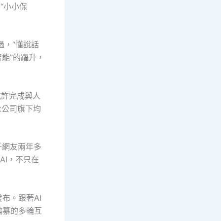
“小小保
過，“懂說話
智能”的躍升，
或許完成與人
et公司旗下均
千網友兩年多
AI，不只在
布。跟著AI
編纂的多輪互