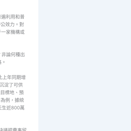
普遍利用和普
辦公效力。對
于一家機構或
”？非論何種出
略。
，比上年同期增
I沉淀了可供
玩目標地、預
用為例，據統
生近800萬
決議把費事留