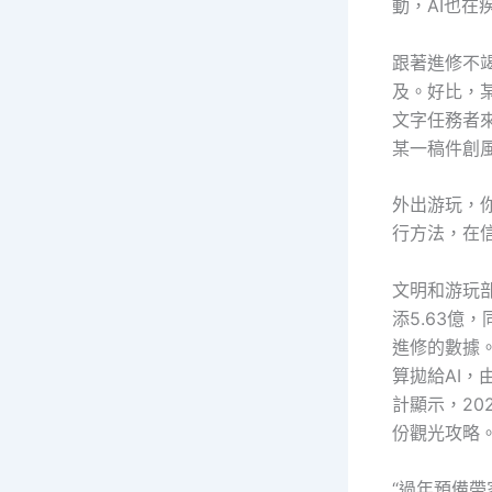
動，AI也在
跟著進修不
及。好比，某
文字任務者
某一稿件創
外出游玩，你
行方法，在
文明和游玩部
添5.63億
進修的數據
算拋給AI，
計顯示，20
份觀光攻略
“過年預備