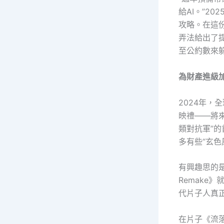
給AI。”2
攻略。在這
弄法給出了提
至公約數來躲
為財產進級
2024年，
映禮——將來
類對抗軍”
多有些“玄色
有興趣思的是
Remake
代片子人真
在片子《流