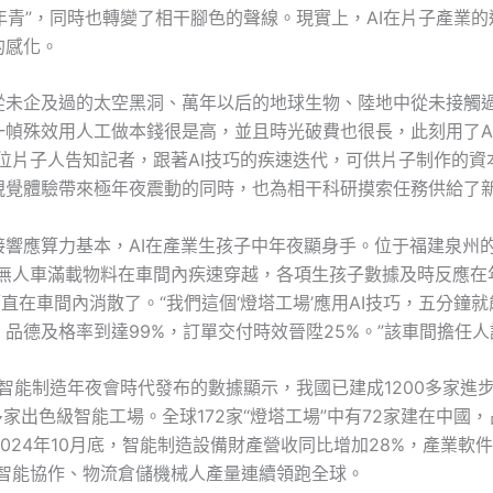
變年青”，同時也轉變了相干腳色的聲線。現實上，AI在片子產業
的感化。
從未企及過的太空黑洞、萬年以后的地球生物、陸地中從未接觸
昔一幀殊效用人工做本錢很是高，並且時光破費也很長，此刻用了A
一位片子人告知記者，跟著AI技巧的疾速迭代，可供片子制作的資
視覺體驗帶來極年夜震動的同時，也為相干科研摸索任務供給了
接響應算力基本，AI在產業生孩子中年夜顯身手。位于福建泉州
G無人車滿載物料在車間內疾速穿越，各項生孩子數據及時反應在
簡直在車間內消散了。“我們這個‘燈塔工場’應用AI技巧，五分鐘
品德及格率到達99%，訂單交付時效晉陞25%。”該車間擔任人
界智能制造年夜會時代發布的數據顯示，我國已建成1200多家進
多家出色級智能工場。全球172家“燈塔工場”中有72家建在中國
2024年10月底，智能制造設備財產營收同比增加28%，產業軟
，智能協作、物流倉儲機械人產量連續領跑全球。