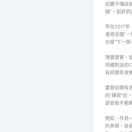
從聽不懂話
姆”，如許的
早在2017
者得全國”。
也是“下一個
現實證實，從
持續對話的C
有同類年夜
盡管初期有
的“練習”后
語音助手範
例如，作為
的參與，各