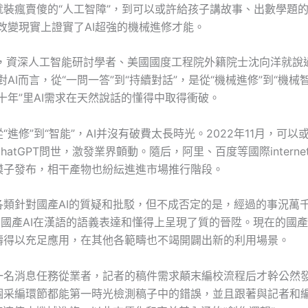
就裝瘋賣傻的“人工智障”，到可以或許給孩子講故事、出數學題的
改變現實上證實了AI超強的機械進修才能。
年，資深人工智能研討學者、美國國度工程院外籍院士沈向洋就說
對AI而言，從“一問一答”到“持續對話”，是從“機械進修”到“機械
十年”里AI需求在天然說話的懂得中取得衝破。
“進修”到“智能”，AI并沒有破費太長時光。2022年11月，可以
hatGPT問世，激發業界顫動。隨后，阿里、百度等國際intern
模子發布，相干產物也紛紜進進市場推行階段。
各類針對國產AI的質疑和批駁，但不成否定的是，經過的事況萬
，國產AI在漢語的語義表達和懂得上呈現了質的晉陞。現在的國產
疇得以充足應用，在其他各範疇也不竭開闢出新的利用場景。
一名消息任務從業者，記者的稿件需求顛末編校流程后才幹公然發
個采編環節都能第一時光檢測稿子中的錯誤，並且跟著與記者和