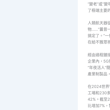
“變老”或“
了極端主要
人類航天器
物……“曩
搞定了。”
在給不雅眾
經由過程鏈
企業內，5
“年夜活人”
產業制製品，
在2024世
工場和230
42%。截至
比增加7%