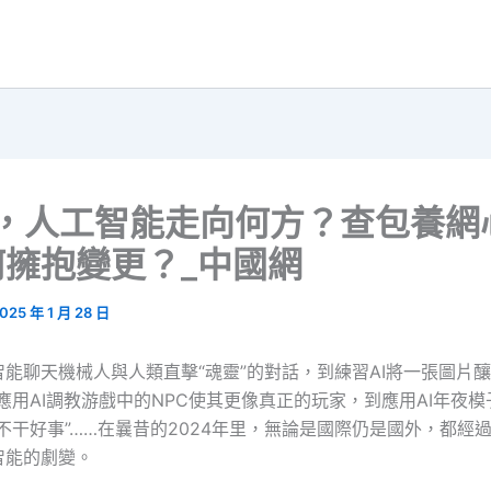
5，人工智能走向何方？查包養網
何擁抱變更？_中國網
025 年 1 月 28 日
能聊天機械人與人類直擊“魂靈”的對話，到練習AI將一張圖片釀
應用AI調教游戲中的NPC使其更像真正的玩家，到應用AI年夜模
不干好事”……在曩昔的2024年里，無論是國際仍是國外，都經
智能的劇變。