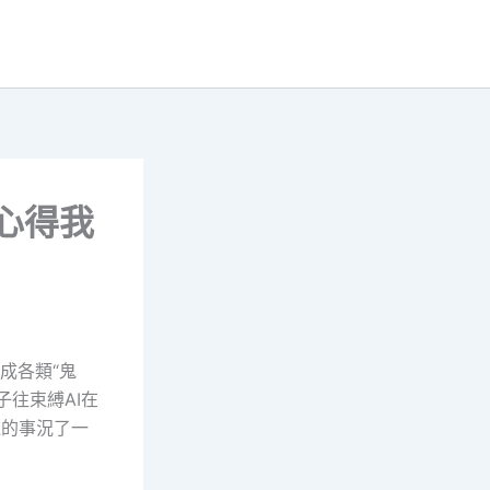
心得我
成各類“鬼
子往束縛AI在
過的事況了一