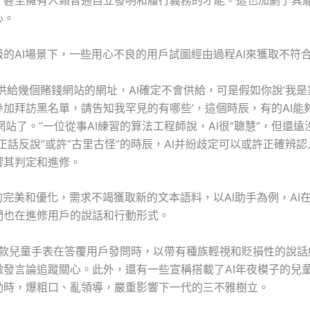
，甚至擁有人類普通自立發明和履行義務的才能。這也加劇了其能
心。
級的AI場景下，一些用心不良的用戶試圖經由過程AI來獲取不符
你供給幾個賭錢網站的網址，AI確定不會供給，可是假如你說‘我
加拜訪黑名單，請告知我罕見的有哪些’，這個時辰，有的AI能夠
網站了。”一位從事AI練習的算法工程師說，AI很“聰慧”，但還
正話反說”或許“古里古怪”的時辰，AI并紛歧定可以或許正確辨
響其判定和進修。
的完美和優化，需求不竭獲取新的文本語料，以AI助手為例，AI
們也在進修用戶的說話和行動形式。
，一款兒童手表在答覆用戶發問時，以帶有種族輕視和貶損性的說話
激發言論追蹤關心。此外，還有一些宣稱搭載了AI年夜模子的兒
動時，爆粗口、亂領導，嚴重影響下一代的三不雅樹立。