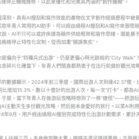
疾速停止機械進修，以此來優化和完美其內涵的“創作邏輯”。
竭深刻，具有AI搜刮和寫作效能的產物在文字創作經過歷程中被
款年青人常用的AI助手，可以經由過程AI搜刮和AI寫作來晉陞
來說，AI不只可以或許疾速為稿件供給框架和寫作思緒，還能基
風格格停止特性化定制，從而加重“錯誤焦炙”。
是偏向于“特種兵式出游”，仍是更偏心時光餘裕的“City Walk
信息碎片化確當下，年青人們簡直都熱衷于在出行前做好觀光攻
的數據顯示，2024年前三季度，國際出游人次到達42.37億
，同比增加15.3%。數以十億計的出游人次，每一次“打卡”，都為A
。于是，當下年青人在做游玩攻略時想到了一條“捷徑”——把游
由AI主動天生多份觀光攻略，然后挑本身愛好的就行。以某AI利
24年9月，用戶經由過程AI搜刮完成特性化出游計劃需求，累計天
。
帶家人往趟三亞，本身做攻略太累，媳婦不滿足還得重做，于是我