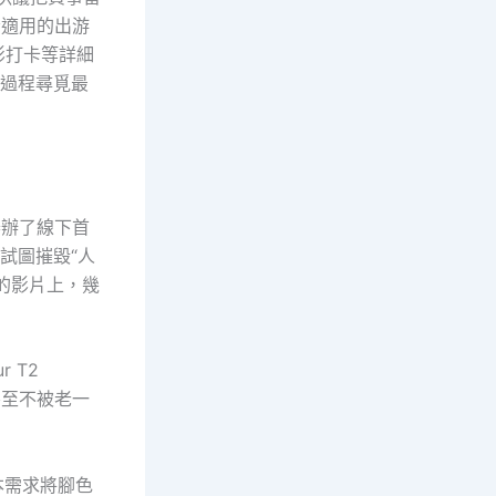
份適用的出游
影打卡等詳細
由過程尋覓最
磯舉辦了線下首
試圖摧毀“人
的影片上，幾
 T2
甚至不被老一
本需求將腳色