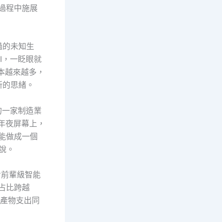
的過程中施展
過的未知生
I，一眨眼就
本越來越多，
新的思緒。
的一家制造業
年夜屏幕上，
就能做成一個
說。
步前輩級智能
，占比跨越
件產物支出同