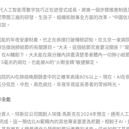
一代人工智能等數字技巧正在迸發式成長，將進一個步驟推進制造
望帶開工廠的研發、生孩子、組織和辦事全方面的改革。”中國信
波說。
I賦能的年夜安康財產，也正在疾速打破傳統認知。在北京一家病
隊伍徵詢肺結節的有關題目。“大夫，這個結節究竟要沒關係？”
。在AI輔助下，大夫能在兩分鐘內詳盡清楚患者體內一切肺小結
-3毫米的病灶，也能被AI的“火眼金睛”敏捷鎖定。
院的AI在肺癌晚期篩查中的正確率高達80%以上。現在，AI在
區分低危、中危、高危病灶，年夜年夜延長患者的等候時光。
非全能
投資人、特斯拉公司開創人埃隆·馬斯克在2024年預言，通用人
末完成，這一預估比AI範疇內的其他專家要更為悲觀。相較于AI