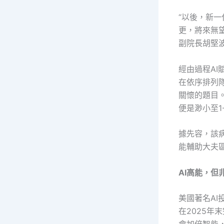
“以後，新
更，將來無
副院長胡堅
經由過程A
在依序排列
關懷的題目
便是渺小至1
據先容，該病
能輔助大夫
AI高能，但
美國著名AI
在2025年