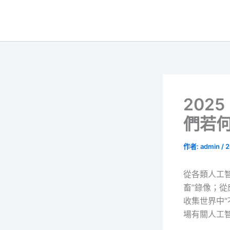
跳
至
主
要
內
容
202
們若
作者:
admin
/
2
從各類人工智
畜”錄像；從
收集世界中“
場有關人工