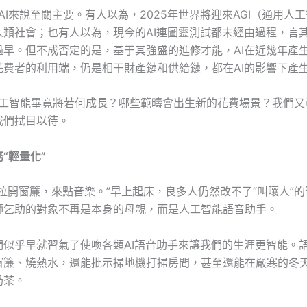
對AI來說至關主要。有人以為，2025年世界將迎來AGI（通用人工
人類社會；也有人以為，現今的AI連圖靈測試都未經由過程，言
過早。但不成否定的是，基于其強盛的進修才能，AI在近幾年產
花費者的利用端，仍是相干財產鏈和供給鏈，都在AI的影響下產
，人工智能畢竟將若何成長？哪些範疇會出生新的花費場景？我們又
我們拭目以待。
“輕量化”
拉開窗簾，來點音樂。”早上起床，良多人仍然改不了“叫嚷人”
師乞助的對象不再是本身的母親，而是人工智能語音助手。
們似乎早就習氣了使喚各類AI語音助手來讓我們的生涯更智能。
窗簾、燒熱水，還能批示掃地機打掃房間，甚至還能在嚴寒的冬天
奶茶。