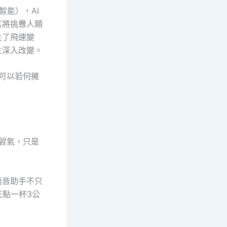
智能），AI
其將挑釁人類
生了飛速變
生深入改變。
可以若何擁
的習氣，只是
語音助手不只
點一杯3公