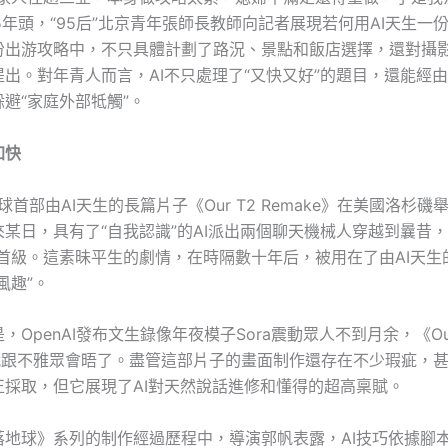
025年頭，“95后”北京青年張師長教師向記者展現若何用AI天生一
份出游攻略中，不只具體計劃了路況、景點和飯店選擇，還對攝
出。對年青人而言，AI不只處理了“又快又好”的題目，還能經
避“家庭外部牴觸”。
加快
全球首部由AI天生的長篇片子《Our T2 Remake》在美國洛杉
某日，具有了“自我認識”的AI派出兩個聊天機械人穿越到曩昔，
的首級。這素昧平生的劇情，在時隔數十年后，被用在了由AI天生
風趣”。
，OpenAI發布文生錄像年夜模子Sora震動眾人不到月余，《Our
》就跟不雅眾會晤了。盡管這部片子的畫面制作還存在不少瑕疵，
正採取，但它展現了AI對天然說話進修和懂得的超高稟賦。
落地球》系列的制作經過歷程中，導演郭帆表露，AI技巧依據腳