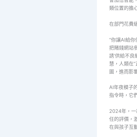
會加倍智能
類位置的擔
在部門花費
“你讓AI給
把賭錢網站參
誘’供給不良
慧，人類在“
圖，進而影
AI年夜模子
指令時，它
2024年
任的評價，
在與孩子互