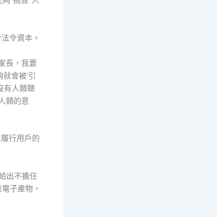
夠“挑釁”人
合法令資本。
是家長，我要
就會被‘引
遠沒有人類聰
認人類的意
在履行用戶的
給出不擔任
童電子產物，