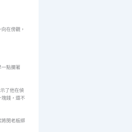
。
一向在傍觀，
早一點攔著
示了他在偵
十塊錢，還不
。
索將閔老板綁