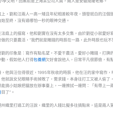
年，小學文明，回案前是上海某公司人員，兩人是安徽南陵老鄉。
，劉和汪兩人一高一矮且年紀相差較年夜，頭發斑白的汪個
自始至終，沒有過哪怕一秒的眼神交通。
庭上的描寫，他和劉實在沒有太多交集，由於劉從小就愛好
會做的只要農活，“我們就是賭錢的時辰在一路，此外時辰也玩不
的印象是：寫作有點名望，不愛干農活，愛好小賭錢，打牌
沖動，假如他人打得
包養網
欠好會說他人，日常平凡很節儉，有
他與汪住得很近，1995年秋收的時辰，他在汪的家中寫作，
，他就說女兒眼睛手術掉敗了，需求錢，本身往打工又被人偷了，
果能搞小姑娘把貓放在辦事臺上，一邊擦拭一邊問：「有帶上一
養
目了”。
織里打過工的汪說，織里的人錢比擬多往搞點來，這是兩人