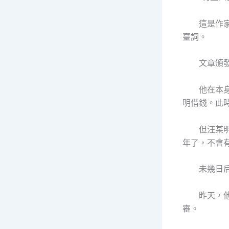
這是作家劉
臺詞。
文章頒發的
他在本身的
明借錢。此
但汪某明聽
年了，不會
未幾日后，
昨天，他們
審。