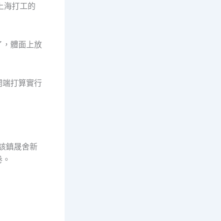
上海打工的
了，體面上放
開端打算實行
該鎮晟舍新
卷。