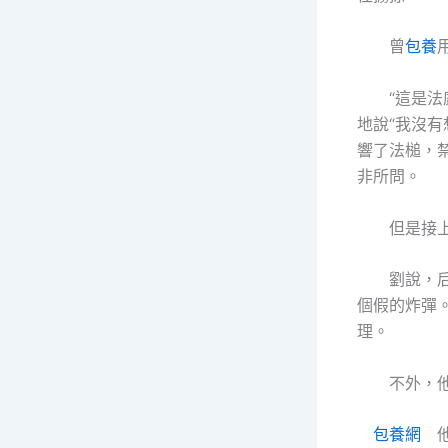
曾
包養
“這是法庭
地說“我沒
響了法槌，
非所問。
但是接上去
劉說，后來
個假的炸彈
理。
不外，他并
包養網
他