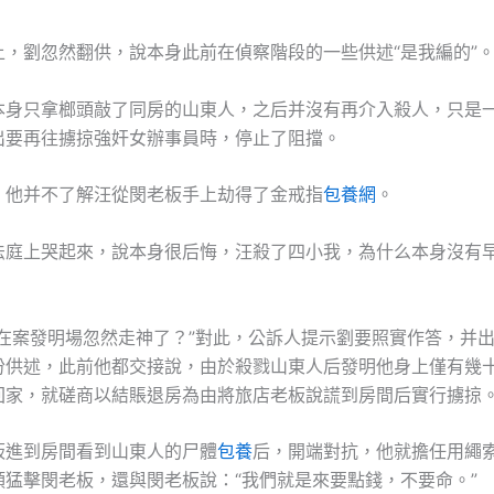
劉忽然翻供，說本身此前在偵察階段的一些供述“是我編的”
只拿榔頭敲了同房的山東人，之后并沒有再介入殺人，只是
出要再往擄掠強奸女辦事員時，停止了阻擋。
并不了解汪從閔老板手上劫得了金戒指
包養網
。
上哭起來，說本身很后悔，汪殺了四小我，為什么本身沒有
案發明場忽然走神了？”對此，公訴人提示劉要照實作答，并出
份供述，此前他都交接說，由於殺戮山東人后發明他身上僅有幾
回家，就磋商以結賬退房為由將旅店老板說謊到房間后實行擄掠
到房間看到山東人的尸體
包養
后，開端對抗，他就擔任用繩
頭猛擊閔老板，還與閔老板說：“我們就是來要點錢，不要命。”