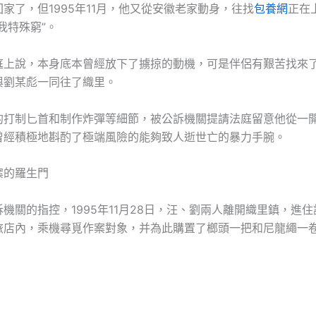
家了，但1995年11月，他又從安徽老家動身，往找
包養網
正在
我特殊窮”。
說，本身底本曾經放下了擄掠的動機，可是伴侶有艱苦找來
與劉某彪一同往了織里。
制匕首和制作炸彈等細節，被公訴機關提請法庭留意他從一
曾經積極地斟酌了極端風險的能夠致人逝世亡的暴力手腕。
的羅生門
關的指控，1995年11月28日，汪、劉兩人離開織里鎮，進住
旅店內，乘機尋覓作案對象，并為此購置了榔頭一把和尼龍繩一