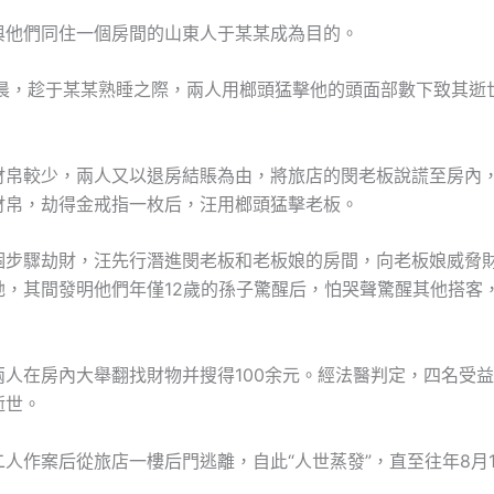
們同住一個房間的山東人于某某成為目的。
，趁于某某熟睡之際，兩人用榔頭猛擊他的頭面部數下致其逝
較少，兩人又以退房結賬為由，將旅店的閔老板說謊至房內
財帛，劫得金戒指一枚后，汪用榔頭猛擊老板。
驟劫財，汪先行潛進閔老板和老板娘的房間，向老板娘威脅
她，其間發明他們年僅12歲的孫子驚醒后，怕哭聲驚醒其他搭客
。
在房內大舉翻找財物并搜得100余元。經法醫判定，四名受益
逝世。
作案后從旅店一樓后門逃離，自此“人世蒸發”，直至往年8月1