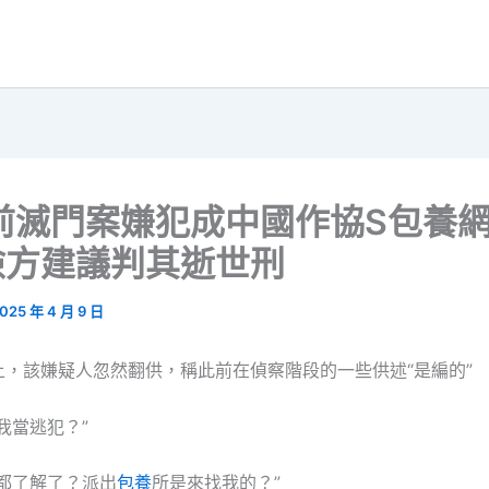
前滅門案嫌犯成中國作協S包養
檢方建議判其逝世刑
025 年 4 月 9 日
上，該嫌疑人忽然翻供，稱此前在偵察階段的一些供述“是編的”
當逃犯？”
了解了？派出
包養
所是來找我的？”