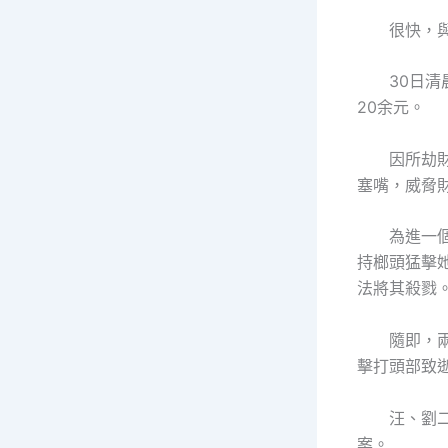
很快，與他
30日清晨
20余元。
因所劫財帛
塞嘴，威脅
為進一個步
持榔頭猛擊
法將其殺戮
隨即，兩人
擊打頭部致
汪、劉二人
案。