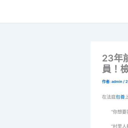
跳
至
主
要
內
容
23年
員！
作者:
admin
/
2
在法庭
包養
“你想要我
“村里人都