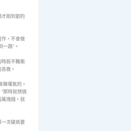
頭才剛到劉的
寫作，不會做
到一路”。
的時辰不難衝
點吝嗇。
唉聲嘆氣的，
“那時就想搞
兩萬塊錢，就
第一次磋商要