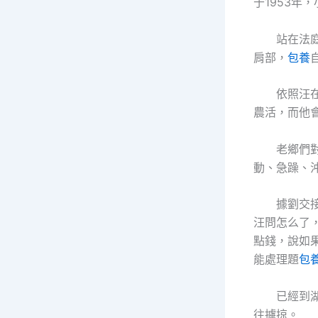
于1953
站在法庭上
肩部，
包養
依照汪在法
農活，而他
老鄉們對劉
動、急躁、
據劉交接，
汪問怎么了
點錢，說如
能處理題
包
已經到湖州
往擄掠。