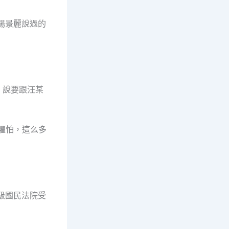
楊景麗說過的
，說要跟汪某
懼怕，這么多
級國民法院受