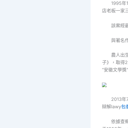
1995年
店老板一家
該案經最
與著名作
農人出
子》，取得2
“安徽文學獎
2013年
辯解lawy
包
依據查察機