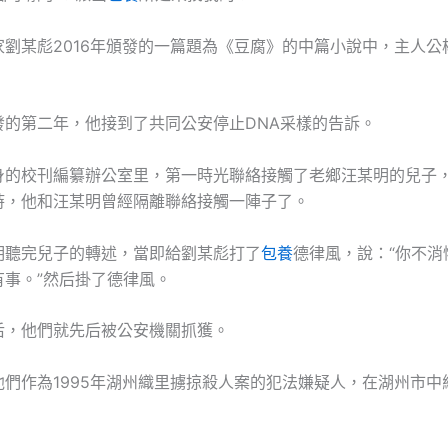
某彪2016年頒發的一篇題為《豆腐》的中篇小說中，主人公
第二年，他接到了共同公安停止DNA采樣的告訴。
校刊編纂辦公室里，第一時光聯絡接觸了老鄉汪某明的兒子
時，他和汪某明曾經隔離聯絡接觸一陣子了。
完兒子的轉述，當即給劉某彪打了
包養
德律風，說：“你不消
有事。”然后掛了德律風。
他們就先后被公安機關抓獲。
作為1995年湖州織里擄掠殺人案的犯法嫌疑人，在湖州市中