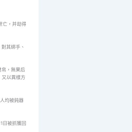
世亡，并劫得
，對其綁手、
財帛，無果后
，又以異樣方
人均被鈍器
1日被抓獲回