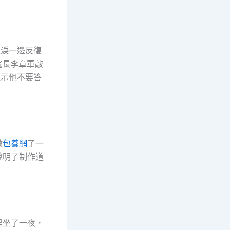
淚一邊反復
院長李章軍敲
提示他不要答
做
包養網
了一
說明了制作道
里坐了一夜，