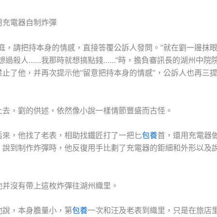
用充電器自制炸彈
，請把持本身的情感，直接答覆公訴人發問。”就在劉一邊抹眼
有想過殺人……我那時就想搞點錢……”時，擔負審訊長的湖州中院
禁止了他，并再次提示他“留意把持本身的情感”，公訴人也再三
，劉的供述，依然像小說一樣情節豐盛而古怪。
，他找了老表，相助找鐵匠打了一把匕
包養
首，還用充電器
。說到制作炸彈時，他反復用手比劃了充電器的鉅細和外形以及
沒有帶上這枚炸彈往湖州織里。
說，本身膽量小，第
包養
一次和汪及老表到織里，只是在旅店