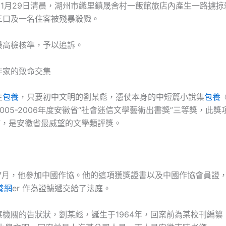
11月29日清晨，湖州市織里鎮晟舍村一飯館旅店內產生一路擄掠
三口及一名住客被殘暴殺戮。
高檢核準，予以追訴。
家的致命交集
生
包養
，只要初中文明的劉某彪，憑仗本身的中短篇小說集
包養
005-2006年度安徽省“社會迷信文學藝術出書獎”三等獎，此
”，是安徽省最威望的文學類評獎。
7月，他參加中國作協。他的這項獲獎證書以及中國作協會員證
養網
er 作為證據遞交給了法庭。
關的告狀狀，劉某彪，誕生于1964年，回案前為某校刊編纂