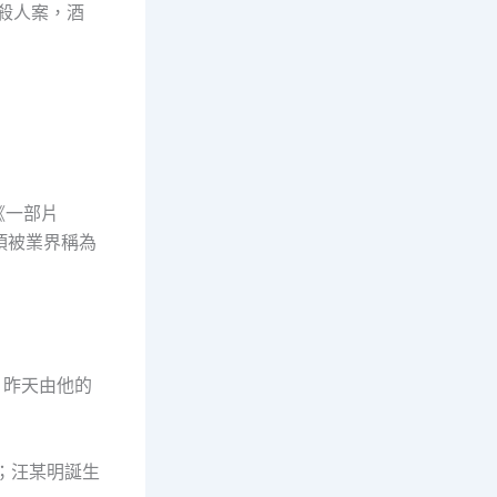
殺人案，酒
《一部片
獎項被業界稱為
，昨天由他的
；汪某明誕生