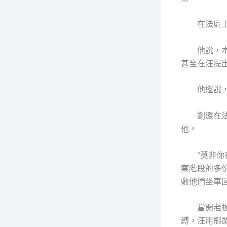
在法庭上，
他說，本身
甚至在汪提
他還說，他
劉還在法庭
他。
“莫非你在
察階段的多
敷他們坐車
當閔老板進
縛，汪用榔