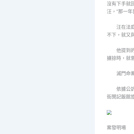
沒有下手就回
汪，“那一年
汪在法庭上
不下，就又
他提到的打
擄掠時，就
滅門命案
依據公訴機
街閔記飯館
案發明場