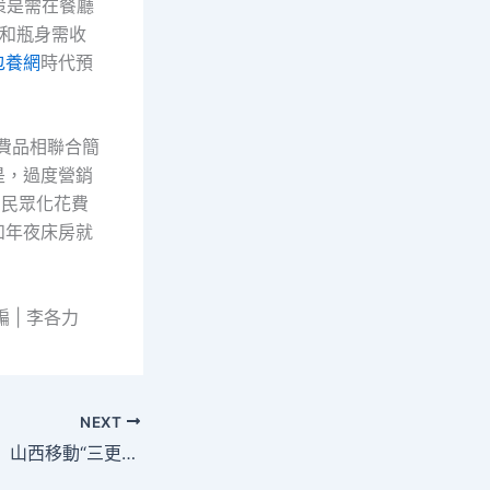
策是需在餐廳
蓋和瓶身需收
包養網
時代預
費品相聯合簡
是，過度營銷
多民眾化花費
和年夜床房就
| 李各力
NEXT
【誠信建設萬里行】山西移動“三更喜包養網站比擬抽獎”為哪般？