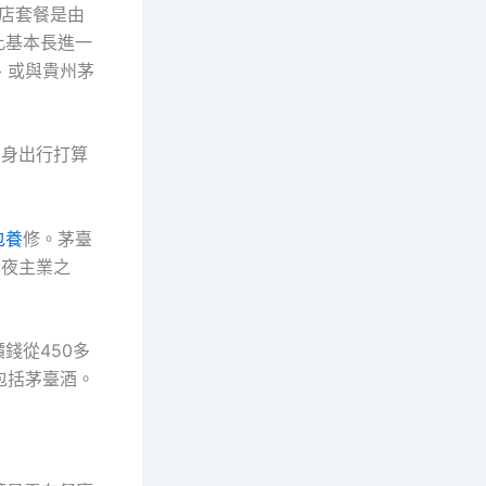
飯店套餐是由
此基本長進一
布、或與貴州茅
本身出行打算
包養
修。茅臺
年夜主業之
錢從450多
包括茅臺酒。