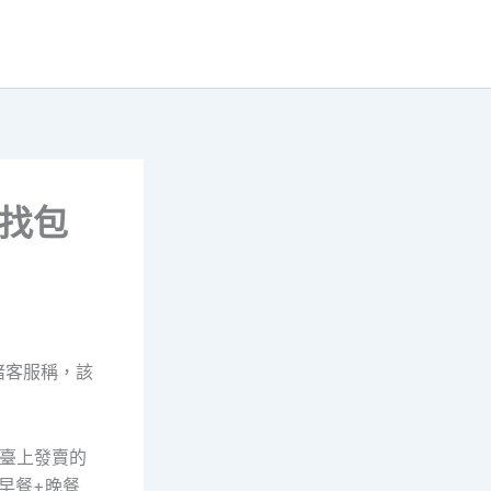
？找包
豬客服稱，該
平臺上發賣的
+早餐+晚餐