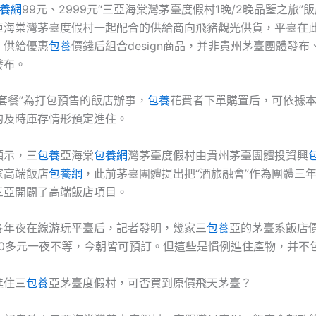
養網
99元、2999元“三亞海棠灣茅臺度假村1晚/2晚品鑒之旅”
亞海棠灣茅臺度假村一起配合的供給商向飛豬觀光供貨，平臺在
，供給優惠
包養
價錢后組合design商品，并非貴州茅臺團體發
發布。
套餐”為打包預售的飯店辦事，
包養
花費者下單購置后，可依據
的及時庫存情形預定進住。
顯示，三
包養
亞海棠
包養網
灣茅臺度假村由貴州茅臺團體投資興
家高端飯店
包養網
，此前茅臺團體提出把“酒旅融會”作為團體三
三亞開闢了高端飯店項目。
各年夜在線游玩平臺后，記者發明，幾家三
包養
亞的茅臺系飯店價
100多元一夜不等，今朝皆可預訂。但這些是慣例進住產物，并不
進住三
包養
亞茅臺度假村，可否買到原價飛天茅臺？