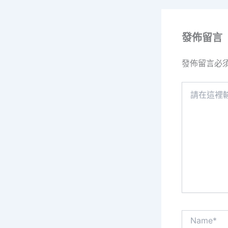
發佈留言
發佈留言必
請
在
這
裡
輸
入
內
容...
Name*