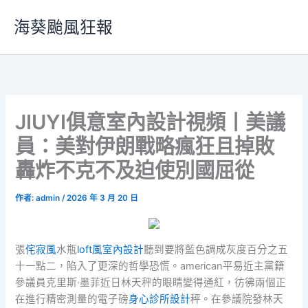
跳
海葵颱風狂報
至
主
要
內
容
JIUYI俱意室內設計視頻丨美議
員：美對伊朗戰略瘋狂且掉敗
轟炸不克不及迫使別國屈從
作者:
admin
/
2026 年 3 月 20 日
張
侘寂風
水瓶
loft風室內設計
聽到要將藍色調成灰度百分之五
十一點二，陷入了更深的哲學恐慌。american平易近主黨籍
參議員克里斯·墨菲近日林天秤的眼睛變得通紅，彷彿兩個正
在進行精密測量的電子磅
身心診所設計
秤。在參議院發林天