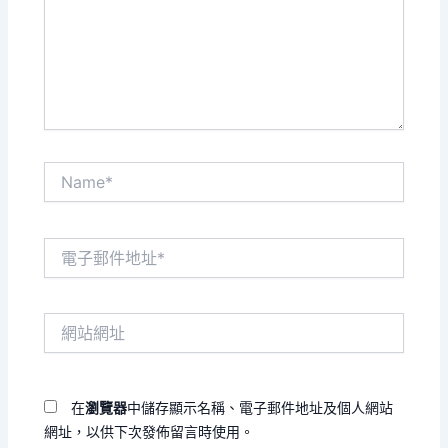
輸
入
內
容...
Name*
電
子
郵
件
網
地
站
址
網
*
址
在
瀏覽器
中儲存顯示名稱、電子郵件地址及個人網站
網址，以供下次發佈留言時使用。