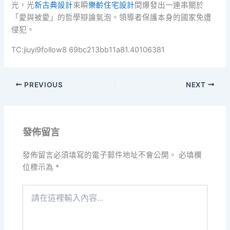
光，光
新古典設計
束瞬
樂齡住宅設計
間爆發出一連串關於
「愛與被愛」的哲學辯論氣泡。領導者保護本身的國家免遭
侵犯。
TC:jiuyi9follow8 69bc213bb11a81.40106381
PREVIOUS
NEXT
發佈留言
發佈留言必須填寫的電子郵件地址不會公開。
必填欄
位標示為
*
請
在
這
裡