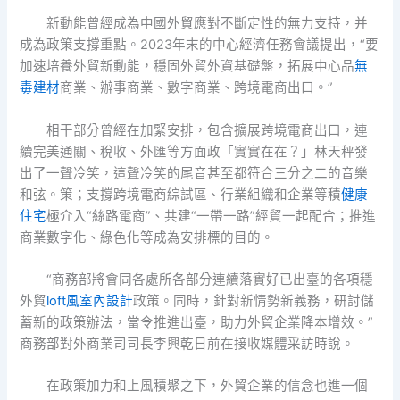
新動能曾經成為中國外貿應對不斷定性的無力支持，并
成為政策支撐重點。2023年末的中心經濟任務會議提出，“要
加速培養外貿新動能，穩固外貿外資基礎盤，拓展中心品
無
毒建材
商業、辦事商業、數字商業、跨境電商出口。”
相干部分曾經在加緊安排，包含擴展跨境電商出口，連
續完美通關、稅收、外匯等方面政「實實在在？」林天秤發
出了一聲冷笑，這聲冷笑的尾音甚至都符合三分之二的音樂
和弦。策；支撐跨境電商綜試區、行業組織和企業等積
健康
住宅
極介入“絲路電商”、共建“一帶一路”經貿一起配合；推進
商業數字化、綠色化等成為安排標的目的。
“商務部將會同各處所各部分連續落實好已出臺的各項穩
外貿
loft風室內設計
政策。同時，針對新情勢新義務，研討儲
蓄新的政策辦法，當令推進出臺，助力外貿企業降本增效。”
商務部對外商業司司長李興乾日前在接收媒體采訪時說。
在政策加力和上風積聚之下，外貿企業的信念也進一個