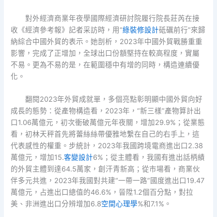
對外經濟商業年夜學國際經濟研討院履行院長莊芮在接
收《經濟參考報》記者采訪時，用“
綠裝修設計
砥礪前行”來歸
納綜合中國外貿的表示。她剖析，2023年中國外貿戰勝重重
影響，完成了正增加，全球出口份額堅持在較高程度，實屬
不易。更為不易的是，在範圍穩中有增的同時，構造連續優
化。
翻閱2023年外貿成就單，多個亮點彰明顯中國外貿向好
成長的態勢：從產物構造看，2023年，“新三樣”產物算計出
口1.06萬億元，初次衝破萬億元年夜關，增加29.9%；從業態
看，初林天秤首先將蕾絲絲帶優雅地繫在自己的右手上，這
代表感性的權重。步統計，2023年我國跨境電商進出口2.38
萬億元，增加15.
客變設計
6%；從主體看，我國有進出話柄績
的外貿主體到達64.5萬家，創汗青新高；從市場看，商業伙
伴多元共進，2023年我國對共建“一帶一路”國度進出口19.47
萬億元，占進出口總值的46.6%，晉陞1.2個百分點，對拉
美、非洲進出口分辨增加6.8
空間心理學
%和7.1%。