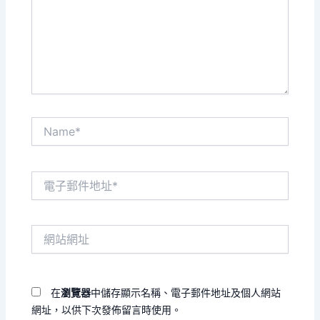
輸
入
內
容...
Name*
電
子
郵
件
網
地
站
址
網
*
址
在
瀏覽器
中儲存顯示名稱、電子郵件地址及個人網站
網址，以供下次發佈留言時使用。