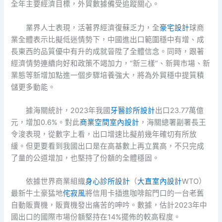
全年主要經濟目標，外貿數據備受追蹤關心。
業界人士表現，活著界經濟復蘇乏力，全
豪宅設計
球商
業全體表示比擬低迷情勢下，中國進出口範圍穩中有增、成
長東西的品質優中有升的成就晉陞了全體信念。同時，跟著
經濟情勢連續向好和政策不竭加力，“新三樣”、新興市場、新
業態等新增加點進一個步驟培養強大，將為外貿穩中提質積
儲更多動能。
據海關統計，2023年我國
牙醫診所設計
出口23.77萬億
元，增加0.6%。對此
商業空間室內設計
，海關總署副署長王
令浚表現，從數字上看，出口增速比擬前幾年確切有所放
緩。但更要看到我國出口是在高基數上再立異高，不只完成
了量的公道增加，也堅持了份額的全體穩固。
依據世界商業組織
身心診所設計
（
大直室內設計
WTO）
最新牛土豪猛地
侘寂風
將信用卡插進咖啡館門口的一台老舊
自動販賣機，販賣機發出痛苦的呻吟。數據，估計2023年中
國出口的國際市場份額堅持在14%擺佈的較高程度。