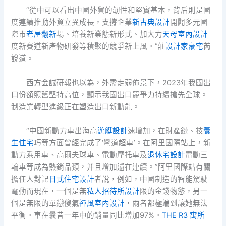
“從中可以看出中國外貿的韌性和堅實基本，背后則是國
度連續推動外貿立異成長，支撐企業
新古典設計
開闢多元國
際市
老屋翻新
場、培養新業態新形式、加大力
天母室內設計
度新賽道新產物研發等積聚的競爭新上風。”莊
設計家豪宅
芮
說道。
西方金誠研報也以為，外需走弱佈景下，2023年我國出
口份額照舊堅持高位，顯示我國出口競爭力持續搶先全球。
制造業轉型進級正在塑造出口新動能。
“中國新動力車出海高
遊艇設計
速增加，在財產鏈、技
養
生住宅
巧等方面曾經完成了‘彎道超車’。在阿里國際站上，新
動力乘用車、高爾夫球車、電動摩托車及
退休宅設計
電動三
輪車等成為熱銷品類，并且增加還在連續。”阿里國際站有關
擔任人對記
日式住宅設計
者說，例如，中國制造的智能駕駛
電動而現在，一個是無
私人招待所設計
限的金錢物慾，另一
個是無限的單戀傻氣
禪風室內設計
，兩者都極端到讓她無法
平衡。車在曩昔一年中的銷量同比增加97%。
THE R3 寓所